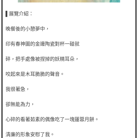
▌展覽介紹
：
晚餐後的小憩夢中，
印有春神圖的金邊陶瓷對杯一碰就
碎，把手處像被捏掉的妖精耳朵，
咬起來是木耳脆脆的聲音。
我很著急，
卻無能為力，
心碎的看著茹素的偶像吃了一塊蓮蓉月餅。
清廉的形象安慰了我。