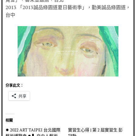
2013 「2013誠品綠園道夏日藝術季」，勤美誠品綠園道，
台中
分享此文：
共享
相關
✸ 2022 ART TAIPEI 台北國際
實習生心得 | 第 2 屆實習生 彭
藝術博覽會 ✸ ▍自由人藝術
冠勳