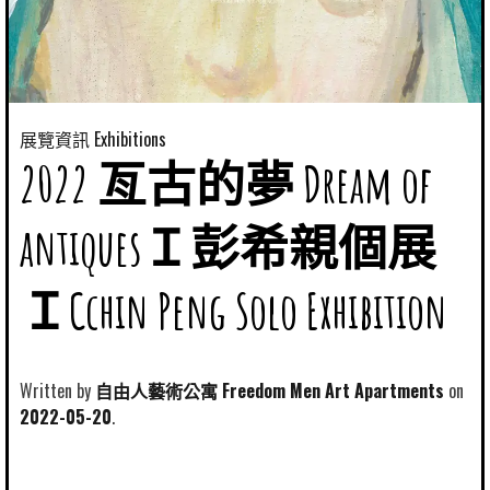
展覽資訊 Exhibitions
2022 亙古的夢 Dream of
antiquesＩ彭希親個展
ＩCchin Peng Solo Exhibition
Written by
自由人藝術公寓 Freedom Men Art Apartments
2022-05-20