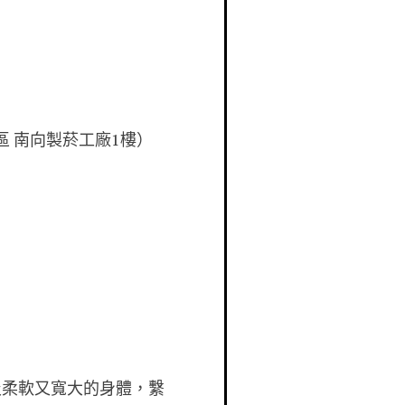
 ‬南向製菸工廠1樓）‭
及柔軟又寬大的身體，繫