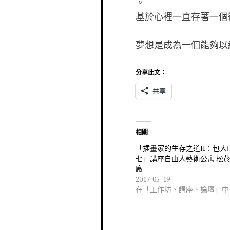
。
基於心裡一直存著一個很
夢想是成為一個能夠以
分享此文：
共享
相關
「插畫家的生存之道II：包大山
七」講座自由人藝術公寓 松
廠
2017-05-19
在「工作坊、講座、論壇」中