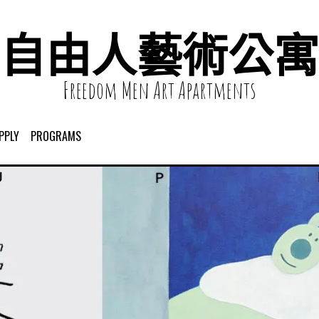
自由人藝術公寓
Freedom Men Art Apartments
PPLY
PROGRAMS