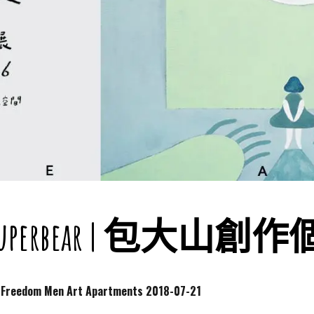
perbear | 包大山創
dom Men Art Apartments
2018-07-21