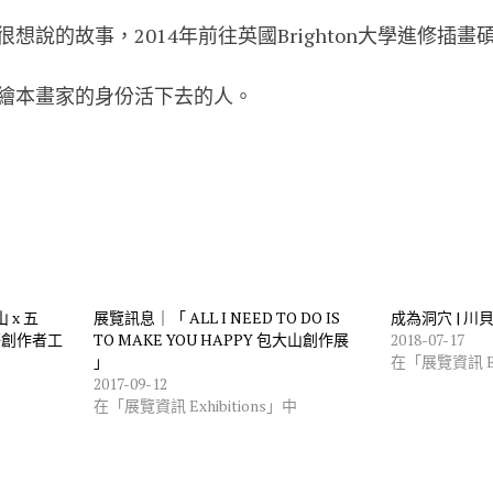
想說的故事，2014年前往英國Brighton大學進修插畫
繪本畫家的身份活下去的人。
 x 五
展覽訊息｜「 ALL I NEED TO DO IS
成為洞穴 | 
菸創作者工
TO MAKE YOU HAPPY 包大山創作展
2018-07-17
」
在「展覽資訊 Exh
2017-09-12
在「展覽資訊 Exhibitions」中