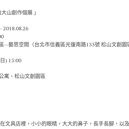
 | 包大山創作個展 」
2018.08.26
00
藝思空間‬（台北市信義區光復南路133號‭ ‬松山文創園區‭
) 15:00
公寓、松山文創園區
出現在文具店裡，小小的眼睛，大大的鼻子，長手長腳，以