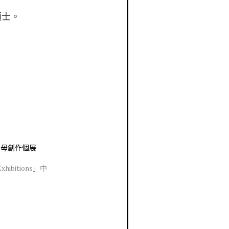
碩士。
川貝母創作個展
ibitions」中