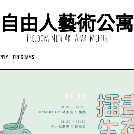
自由人藝術公寓
Freedom Men Art Apartments
PPLY
PROGRAMS