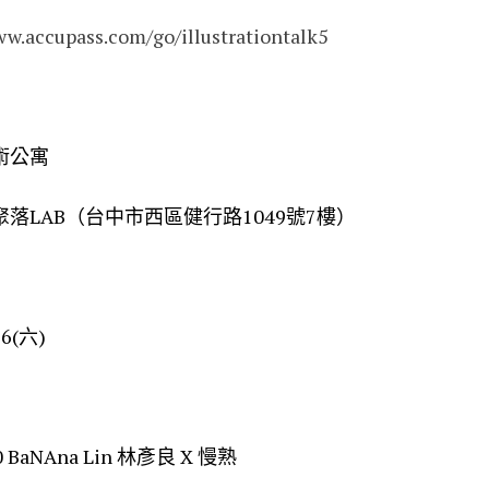
accupass.com/go/illustrationtalk5
術公寓
聚落LAB（台中市西區健行路1049號7樓）
6(六)
 BaNAna Lin 林彥良 X 慢熟