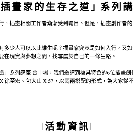
 插 畫 家 的 生 存 之 道 」系 列 講
行，插畫相關工作者漸漸受到矚目。但是，插畫創作者的
有多少人可以以此維生呢？插畫家究竟是如何入行，又如
要在現實與夢想之間，找尋屬於自己的一條生路。
」系列講座 台中場，我們邀請到極具特色的6位插畫創作者：B
嘉隆 X 徐至宏、包大山 X 57，以兩兩搭配的形式，為大
| 活 動 資 訊 |