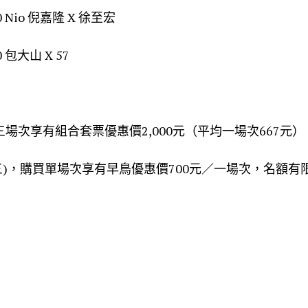
0 Nio 倪嘉隆 X 徐至宏
 包大山 X 57
三場次享有組合套票優惠價2,000元（平均一場次667元）
18(三)，購買單場次享有早鳥優惠價700元／一場次，名額