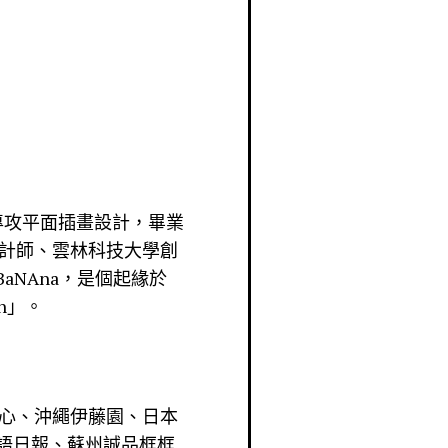
始專攻平面插畫設計，畢業
計師、雲林科技大學創
aNAna，是個起緣於
n」。
心、沖繩伊藤園、日本
國語日報、蘇州誠品框框