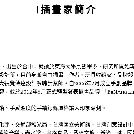
| 插 畫 家 簡 介 |
名林彥良，出生於台中，就讀於東海大學景觀學系，研究所開
設計所，目前身兼自由插畫工作者、玩具收藏家、品牌設
視覺傳達設計系聘請業師。自2006年2月成立手創品牌B
並於2012年5月正式轉型發表插畫品牌-「BaNAna Li
諧、手感溫度的手繪線條風格讓人印象深刻。
化部、交通部觀光局、台灣國立美術館、台灣創意設計中
告、華納音樂、春水堂、金格食品、承億文旅、新光三越、