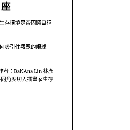
 座
生存環境是否因矚目程
何吸引住觀眾的眼球
aNAna Lin 林彥
家從不同角度切入插畫家生存