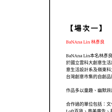
【 場 次 一 】
BaNAna Lin 林彥良
BaNAna Lin本
於國立雲科大創意生活
意生活設計系及嶺東科大
台灣創意市集的自創品牌，
作品多以童趣、幽默詼
合作過的單位包括：文
Loft百貨、奧美廣