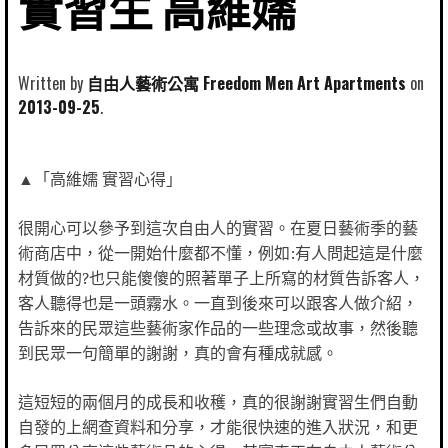
實習生 高維嬬
Written by
自由人藝術公寓 Freedom Men Art Apartments
2013-09-25
▲「高維嬬 實習心得」
很開心可以參予到這次自由人的實習。在夏日藝術季的藝
術商店中，從一開始什麼都不懂，例如:有人問起這是什麼
材質做的?也只能傻傻的照著單子上所寫的材質告訴客人，
客人聽得也是一頭霧水。一直到後來可以跟客人做介紹，
告訴來的民眾這些藝術家作品的一些理念或故事，然後聽
到民眾一句簡單的謝謝，真的會有種成就感。
這短短的兩個月的成長和收穫，真的很謝謝實習生們自動
自發的上網查資料和分享，才能很快速的進入狀況，和更