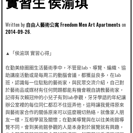
實習生 侯渝琪
Written by
自由人藝術公寓 Freedom Men Art Apartments
2014-09-26
▲「侯渝琪 實習心得」
在勤美綠圈圈生活藝術季中，不管是lab、導覽、編織、協
助講座活動或是每周三的動腦會議，都獲益良多，在lab
班，認識每一位駐點的藝術家，與民眾交流介紹，自己對
於藝術品或媒材有任何問題都能有機會親自請教藝術家，
記得有次賴冠仲的小兒子有到lab參觀，牙牙學語的年紀讓
辦公室裡的每位同仁都忍不住逗弄他，這時讓我覺得原來
與藝術家合作的關係原來可以這麼親切熱絡，就像家人朋
友一樣，互相學習及關懷；在勤美導覽與在以往美術館導
覽不同，會到美術館參觀的人是本身對於展覽就有興趣，