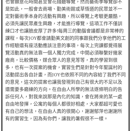
也會願意花時間甚至會花錢聽導覽，然而藝術季導覽卻不
是如此，一般會去商場、勤美術館或草悟道的民眾並不一
定對藝術季本身的活動有興趣，所以導覽上考驗更嚴酷，
必須先讓民眾產生興趣，才能進行導覽，這項工作不僅訓
練口才也讓臉皮厚了許多!每周三的動腦會議都是非常棒的
課程，每次JOY都會請勤美文創的同事跟我們分享他們的工
作經驗還有座活動應該注意的事項，每次上完課都覺得展
覽活動真的無法靠一個人獨力完成，中間必須聯繫好幾家
廠商，比較價格，媒合眾人的意見等等，真的學習到很
多，也有一次提案的機會，實習生們是針對今年聖誕村的
活動提出各自計畫，而JOY也依照不同的內容給了我們不同
的意見，這次的提案也讓我發現到自己有很大的不足以及
還需要多磨練的方向。在自由人所學的無法逐條明白的告
訴任何人，對我來說那是內化的知識，會在將來的某一處
自由地發揮，公寓的每個人都很好相處，大家都超可愛也
有自己的想法，在自由人真的很開心，謝謝郁萍也謝謝所
有的實習生，因為有你們，讓我的暑假很不一樣。