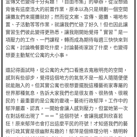
宣傳文也變得十分有趣！「自由市集」的舉辦，從沒想過
背後有這麼浩大的前置作業，原本以為只是規劃一個空間
讓攤友們來擺攤就好；然而從文案、宣傳、邀攤、場地布
置、子活動等等作業，就讓我們忙碌了好久！但也因此讓
實習生們彼此變得更熟悉，讓我剛開始覺得＂實習＂是一
項壓力的工作、一門課程，轉而成為期待每週三快快來到
公寓，討論晚餐要吃什麼，討論藝術家說了什麼，也變得
想要主動幫忙公寓的大小事。
還記得面試時，從公寓的大門口看進去寬敞明亮的空間，
感到有些卻步，覺得這個地方的氣氛不是一般人隨隨便便
就能融入的。但其實公寓也很想要擺脫這種藝術家專屬的
世界那種氣息，告訴大家我們也是很友善、很熱情、很親
民的！最重要的是公寓的靈魂－藝術行政郁萍。工作中的
郁萍嚴肅、認真，一開始會讓人感到壓力，但當她第一次
在對話框出現了＂＝＝＂這個符號，會讓我感到欣喜若
狂！原來郁萍也會打出這麼平民的符號！才知道我們的藝
術行政其實是很幽默有趣的！郁萍是個條理分明、精明幹