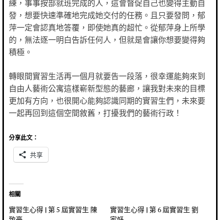
練，事事按部就班完成的人，這會督促自己也變得主動自
發，想要快速準確地完成她交付的任務。且只要發問，郁
萍一定會認真地答覆，即使她真的超忙。從郁萍身上所學
的，無法逐一明白告訴任何人，但就是會讓你想要變得夠
積極。
轉眼間實習生活再一個月就要告一段落，很幸運能夠來到
自由人藝術公寓這樣嶄新型態的藝廊，讓我對未來的目標
更加有方向，也很開心能夠認識同期的實習生們，未來要
一起再回到這個空間敘舊，打擾我們的藝術行政！
分享此文：
共享
相關
實習生心得 | 第 5 屆實習生 陳
實習生心得 | 第 6 屆實習生 劉
致豪
家妤