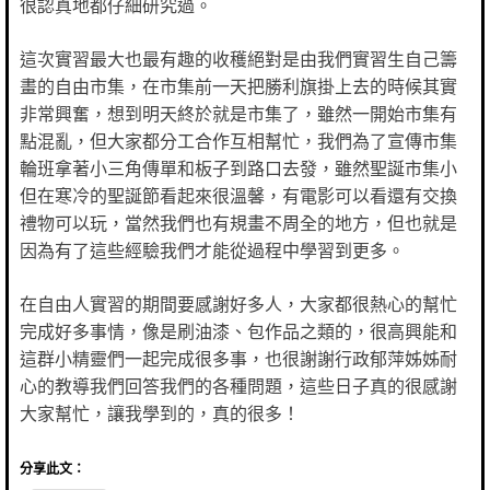
很認真地都仔細研究過。
這次實習最大也最有趣的收穫絕對是由我們實習生自己籌
畫的自由市集，在市集前一天把勝利旗掛上去的時候其實
非常興奮，想到明天終於就是市集了，雖然一開始市集有
點混亂，但大家都分工合作互相幫忙，我們為了宣傳市集
輪班拿著小三角傳單和板子到路口去發，雖然聖誕市集小
但在寒冷的聖誕節看起來很溫馨，有電影可以看還有交換
禮物可以玩，當然我們也有規畫不周全的地方，但也就是
因為有了這些經驗我們才能從過程中學習到更多。
在自由人實習的期間要感謝好多人，大家都很熱心的幫忙
完成好多事情，像是刷油漆、包作品之類的，很高興能和
這群小精靈們一起完成很多事，也很謝謝行政郁萍姊姊耐
心的教導我們回答我們的各種問題，這些日子真的很感謝
大家幫忙，讓我學到的，真的很多！
分享此文：