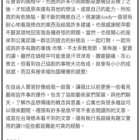
在實習的過程中，也遇到許多小問題都是要親自去做了之
後，才知道原來還有其他的想法，或是自己的能力、所知
真的有些狹隘，要不斷的精進自己。很謝謝Andy一直很有
耐心地看我修改的東西及給我許多建議。也很感謝郁萍都
不厭其煩地回答我各種奇怪的問題。當然，也很開心的是
來到公寓認識一群志同道合的好朋友，一起打鬧，一起完
成與許多有趣的事情:市集、不太乖教育節、策佈展、愛寶
的課。雖然在過程中可能會是汗流浹背、腰痠腳痛、灰心
喪志，但看到自己協助的事物大功告成，就會有小小的成
就感，而且有被幸福包圍暖暖的感覺!
在自由人實習好像給我一扇窗，讓我比以前更進一些看見
藝術這件事的運作。包含了協助藝術家們策展，與他們聊
天，了解作品想傳達的概念與意義。公寓也有很多雜誌可
以借來翻閱，裡頭有好多是我平常不會去閱讀到的文章，
或是在台灣根本看不到的文章，還有執行長超級有趣又實
用的課!!!這些都是難能可貴的經驗。