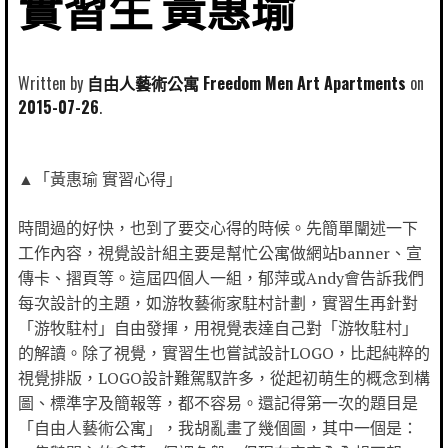
實習生 黃惠瑜
Written by
自由人藝術公寓 Freedom Men Art Apartments
2015-07-26
▲「黃惠瑜 實習心得」
時間過的好快，也到了要交心得的時候。先簡單闡述一下
工作內容，視覺設計組主要是幫忙公寓做網站banner、宣
傳卡、摺頁等。這屆四個人一組，郁萍或Andy會告訴我們
每次設計的主題，如游牧藝術家駐村計劃，實習生再針對
「游牧駐村」自由發揮，用視覺表達自己對「游牧駐村」
的解讀。除了視覺，實習生也嘗試設計LOGO，比起純粹的
視覺排版，LOGO設計難駕馭許多，從起初萌生的概念到構
圖、標準字及簡報等，都不容易。還記得第一次的題目是
「自由人藝術公寓」，我胡亂畫了幾個圖，其中一個是：