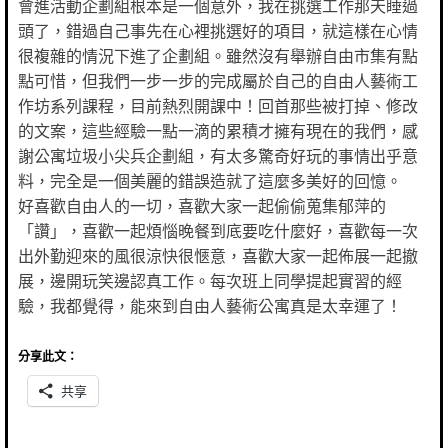
會進活動企劃組根本是一個意外，我在挑選工作那天睡過
頭了，錯過自己事先在心裡挑選好的項目，就這樣在心情
很複雜的情況下進了企劃組。雖然沒有舉辦自由市集有點
點可惜，但我們一步一步的完成屬於自己的自由人藝術工
作坊系列課程，目前熱烈開課中！回首那些被打掉、修改
的文案，這些經驗一點一滴的累積才擁有現在的我們，感
謝公寓垃圾小尖兵企劃組，有太多驚奇好玩的事情出乎意
料，完全是一個美麗的錯誤造就了這麼多美好的回憶。
好喜歡自由人的一切，喜歡大家一起偷偷蒐集郁萍的
「讚」，喜歡一起煩惱晚餐到底要吃什麼好，喜歡每一次
出外勤迎來的風很涼快很愜意，喜歡大家一起佈展一起撤
展，邊開玩笑邊認真工作。每次班上同學提起實習的經
驗，我都覺得，能來到自由人藝術公寓真是太幸運了！
分享此文：
共享