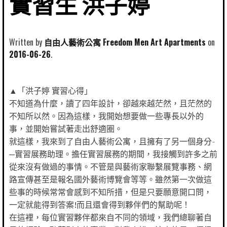
實習生 洪子婷
Written by
自由人藝術公寓 Freedom Men Art Apartments
2016-06-26
▲「洪子婷 實習心得」
不知道為什麼，讀了四年設計，卻越來越茫然，且茫然的
不知所以然。因為這樣，我開始想要做一些專長以外的
事，並開始嘗試著走出舒適圈。
就這樣，我來到了自由人藝術公寓，且擁有了另一個身分­
─實習展務助理。擔任實習展務的期間，我接觸到許多之前
從來沒有做過的事情。不管是與藝術家聯繫展覽事務、網
路宣傳甚至是報名國外藝術博覽會等等。雖然第一次做這
些事的時候常常會感到不知所措，但是只要願意開口問，
一定就能得到答案!而且還會得到夥伴們的幫助呢！
在這裡，每位實習夥伴都來自不同的領域，我們總聊著自