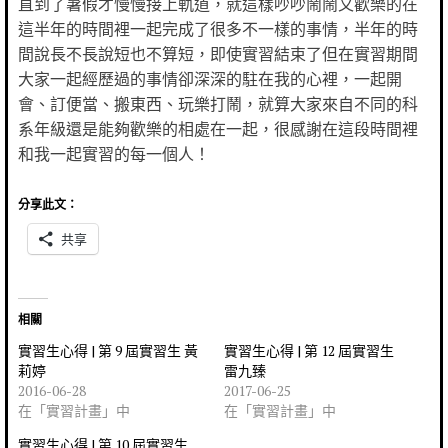
直到了暑假才慢慢接上軌道，就這樣吵吵鬧鬧又歡樂的在
這半年的時間裡一起完成了很多不一樣的事情，半年的時
間說長不長說短也不算短，即使實習結束了但在實習期間
大家一起經歷過的事情卻深深的駐在我的心裡，一起開
會、訂便當、搬東西、玩樂打鬧，就算大家來自不同的科
系年級還是能夠歡樂的相處在一起，很感謝在這段時間裡
和我一起實習的每一個人！
分享此文：
共享
相關
實習生心得 | 第 9 屆實習生 黃
實習生心得 | 第 12 屆實習生
莉婷
雷九臻
2016-06-28
2017-06-25
在「實習計畫」中
在「實習計畫」中
實習生心得 | 第 10 屆實習生