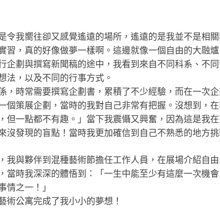
是令我嚮往卻又感覺遙遠的場所，遙遠的是我並不是相關
實習，真的好像做夢一樣啊。這邊就像一個自由的大融爐
行企劃與撰寫新聞稿的途中，我看到來自不同科系、不同
想法，以及不同的行事方式。
係，時常需要撰寫企劃書，累積了不少經驗，而在一次企
一個策展企劃，當時的我對自己非常有把握。沒想到，在我
，但一點都不有趣。」當下我震懾又興奮，因為這是我在
來沒發現的盲點！當時我更加確信到自己不熟悉的地方挑
，我與夥伴到混種藝術節擔任工作人員，在展場介紹自由
，當時我深深的體悟到：「一生中能至少有這麼一次機會
事情之一！」
藝術公寓完成了我小小的夢想！