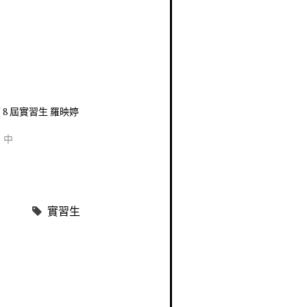
第 8 屆實習生 羅映婷
」中
實習生