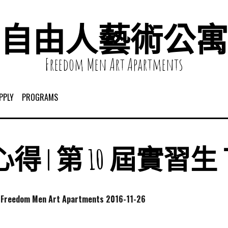
自由人藝術公寓
Freedom Men Art Apartments
PPLY
PROGRAMS
得 | 第 10 屆實習生
dom Men Art Apartments
2016-11-26