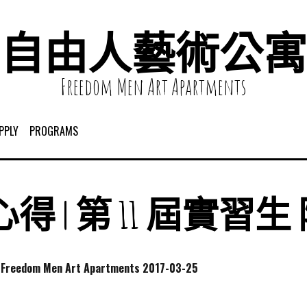
自由人藝術公寓
Freedom Men Art Apartments
PPLY
PROGRAMS
得 | 第 11 屆實習生
dom Men Art Apartments
2017-03-25