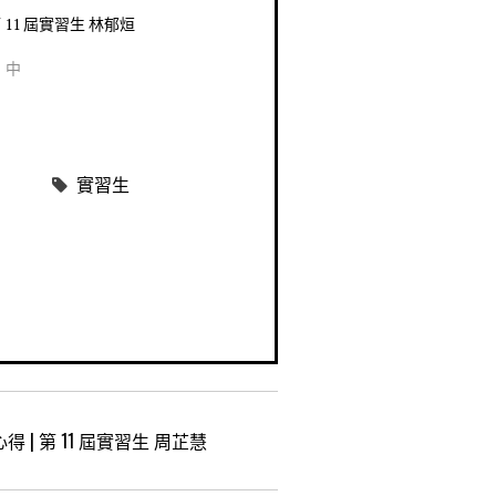
 11 屆實習生 林郁烜
」中
實習生
得 | 第 11 屆實習生 周芷慧
文