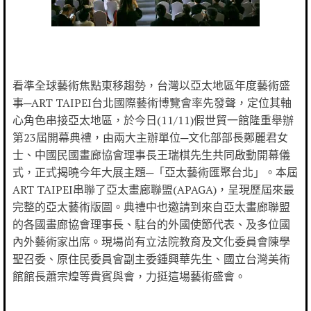
看準全球藝術焦點東移趨勢，台灣以亞太地區年度藝術盛
事─ART TAIPEI台北國際藝術博覽會率先發聲，定位其軸
心角色串接亞太地區，於今日(11/11)假世貿一館隆重舉辦
第23屆開幕典禮，由兩大主辦單位─文化部部長鄭麗君女
士、中國民國畫廊協會理事長王瑞棋先生共同啟動開幕儀
式，正式揭曉今年大展主題─「亞太藝術匯聚台北」。本屆
ART TAIPEI串聯了亞太畫廊聯盟(APAGA)，呈現歷屆來最
完整的亞太藝術版圖。典禮中也邀請到來自亞太畫廊聯盟
的各國畫廊協會理事長、駐台的外國使節代表、及多位國
內外藝術家出席。現場尚有立法院教育及文化委員會陳學
聖召委、原住民委員會副主委鍾興華先生、國立台灣美術
館館長蕭宗煌等貴賓與會，力挺這場藝術盛會。