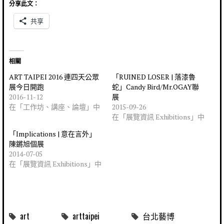
分享此文：
共享
相關
ART TAIPEI 2016 連四天公眾
「RUINED LOSER | 落漆魯
展今日開跑
蛇」Candy Bird/Mr.OGAY聯
2016-11-12
展
在「工作坊、講座、論壇」中
2015-09-26
在「展覽資訊 Exhibitions」中
「Implications | 意在言外」
陳鏘旭個展
2014-07-05
在「展覽資訊 Exhibitions」中
art
arttaipei
台北藝博