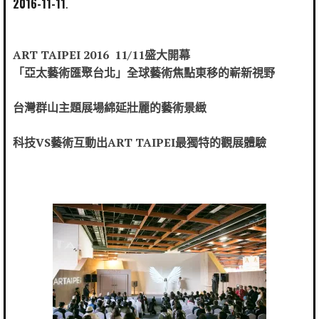
2016-11-11
ART TAIPEI 2016 11/11
盛大開幕
「亞太藝術匯聚台北」全球藝術焦點東移的嶄新視野
台灣群山主題展場綿延壯麗的藝術景緻
科技
VS
藝術互動出
ART TAIPEI
最獨特的觀展體驗