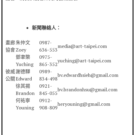
新聞聯絡人：
畫廊
朱仲文
0987-
media@art-taipei.com
協會
Zoey
636-553
鄧聿檠
0975-
yuching@art-taipei.com
Yuching
865-352
彼威
謝德驊
0989-
bv.edwardhsieh@gmail.com
公關
Edward
834-498
徐其揚
0921-
bv.brandonhsu@gmail.com
Brandon
845-055
何祐寧
0912-
heryouning@gmail.com
Youning
908-809