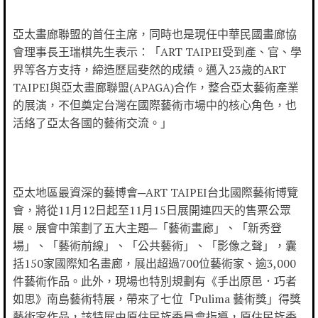
亞太畫廊聯盟的首任主席，同時也是現任中華民國畫廊協
會理事長王瑞棋先生表示：「ART TAIPEI受到產、官、學
界等各方支持，締造歷屆斐然的成績。邁入23歲的ART
TAIPEI與亞太畫廊聯盟(APAGA)合作，整合亞太藝術產業
的展演，不但奠定台灣在國際藝術市場中的核心角色，也
活絡了亞太各國的藝術交流。」
亞太地區最資深的藝博會─ART TAIPEI台北國際藝術博覽
會，將從11月12日起至11月15日展開連四天的售票公眾
展。展會中策劃了五大主題─「藝術畫廊」、「新秀登
場」、「藝術前線」、「公共藝術」、「影像之聲」，囊
括150家國際知名畫廊，展出超過700位藝術家、逾3,000
件藝術作品。此外，現場也特別規劃有《手出原邑．巧者
如思》南島藝術特展，帶來了七位「Pulima 藝術獎」得獎
藝術家作品，該特展由原住民族委員會指導，原住民族委