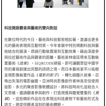
科技開啟觀者與藝術的雙向對話
在數位時代的今日，藝術與科技緊密相扣著，激盪出更多
元的藝術表現與互動特質。今年會展中特別規劃科技與藝
術結合的展演，透過行動裝置達到互動效果，藉由深度參
與拉近藝術作品與觀者的距離。藝術家林俊廷帶來互動裝
置藝術《
造象
》，以QRCODE掃描，即可讓觀眾從中國字
符的書寫創建出完整的詩詞之境。而日本藝術家平川祐樹
呈現影像裝置作品《
電影的影子
》，轉化硝酸片故事、召
喚出失落的電影幽靈。亞洲時尚影像創作者林吳忠信使用
投影、多元的聲音影像軟體設計，將科技時尚化並結合人
文思維，邀請觀者參與創作，打造視覺與聽覺雙重的《
覺
躾
》。這些精彩作品在在表現出科技產物下新藝術形式及
語言，將提供觀者深刻的藝術體驗。