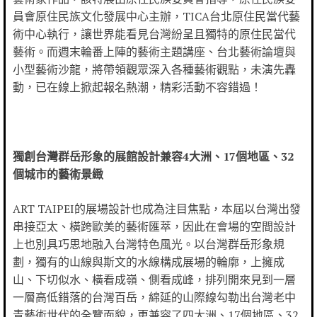
員會原住民族文化發展中心主辦，TICA台北原住民當代藝
術中心執行，讓世界能看見台灣紛呈且獨特的原住民當代
藝術。而週末輪番上陣的藝術主題講座、台北藝術論壇與
小型藝術沙龍，將帶領觀眾深入各種藝術觀點，未演先轟
動，已在線上掀起報名熱潮，精彩活動不容錯過！
獨創台灣群岳形象的展館設計兼容
4
大洲、
17
個地區、
32
個城市的藝術景緻
ART TAIPEI的展場設計也成為注目焦點，本屆以台灣出發
串接亞太、橫跨歐美的藝術匯萃，因此在會場的空間設計
上也別具巧思地融入台灣特色風光。以台灣群岳形象規
劃，獨有的山線與斯文的水線構成展場的輪廓，上擁成
山、下切似水、橫看成嶺、側看成峰，排列開來見到一層
一層高低錯落的台灣百岳，綿延的山際線勾勒出台灣老中
青藝術世代的全覽面貌，更兼容了四大洲、17個地區、32