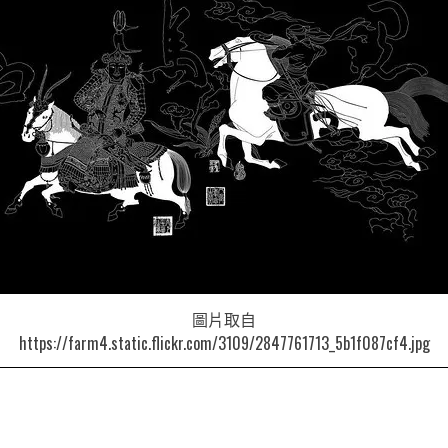
圖片取自
https://farm4.static.flickr.com/3109/2847761713_5b1f087cf4.jpg