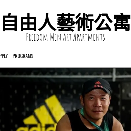
自由人藝術公寓
Freedom Men Art Apartments
PPLY
PROGRAMS