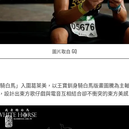
圖片取自 GQ
我身騎白馬」入圍葛萊美，以王寶釧身騎白馬版畫圖騰為主
，設計出東方歌仔戲與電音互相結合卻不衝突的東方美感