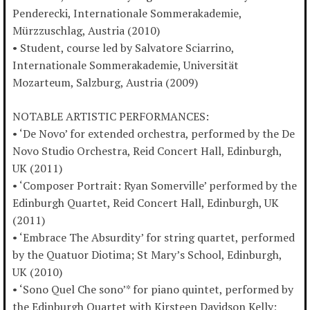
Penderecki, Internationale Sommerakademie,
Mürzzuschlag, Austria (2010)
• Student, course led by Salvatore Sciarrino,
Internationale Sommerakademie, Universität
Mozarteum, Salzburg, Austria (2009)
NOTABLE ARTISTIC PERFORMANCES:
• ‘De Novo’ for extended orchestra, performed by the De
Novo Studio Orchestra, Reid Concert Hall, Edinburgh,
UK (2011)
• ‘Composer Portrait: Ryan Somerville’ performed by the
Edinburgh Quartet, Reid Concert Hall, Edinburgh, UK
(2011)
• ‘Embrace The Absurdity’ for string quartet, performed
by the Quatuor Diotima; St Mary’s School, Edinburgh,
UK (2010)
• ‘Sono Quel Che sono’* for piano quintet, performed by
the Edinburgh Quartet with Kirsteen Davidson Kelly;