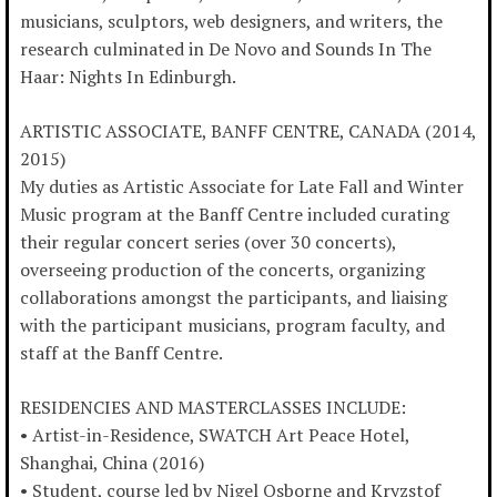
musicians, sculptors, web designers, and writers, the
research culminated in De Novo and Sounds In The
Haar: Nights In Edinburgh.
ARTISTIC ASSOCIATE, BANFF CENTRE, CANADA (2014,
2015)
My duties as Artistic Associate for Late Fall and Winter
Music program at the Banff Centre included curating
their regular concert series (over 30 concerts),
overseeing production of the concerts, organizing
collaborations amongst the participants, and liaising
with the participant musicians, program faculty, and
staff at the Banff Centre.
RESIDENCIES AND MASTERCLASSES INCLUDE:
• Artist-in-Residence, SWATCH Art Peace Hotel,
Shanghai, China (2016)
• Student, course led by Nigel Osborne and Kryzstof