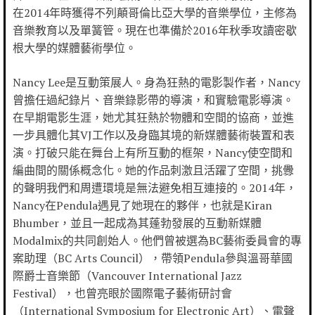
在2014年時獲得不列顛哥倫比亞大學的音樂學位，主修為
音樂教育以及單簧管。現在也準備於2016年秋季攻讀密歇
根大學的媒體藝術學位。
Nancy Lee是互動策展人。身為狂熱的電影製作者，Nancy
曾擔任過紀錄片、音樂錄影帶的導演，和實驗電影導演。
在早期電影生涯，她尤其狂熱於物體和空間的協商，並進
一步具體化其VJ工作以及身臨其境的新媒體藝術裝置和表
演。打破只能在舞台上有所互動的框架，Nancy使空間和
編曲間的關係概念化。她的作品刺激且活躍了空間，挑釁
的聲明我們和周遭環境是無法避免相互連接的。2014年，
Nancy在Pendula遇見了她現在的夥伴，也就是Kiran
Bhumber，並且一起成為其蓬勃發展的互動新媒體
Modalmix的共同創始人。他們曾被選為BC藝術委員會的專
案助理（BC Arts Council），帶領Pendula參與溫哥華國
際爵士音樂節（Vancouver International Jazz
Festival），也曾亮眼於國際電子藝術研討會
（International Symposium for Electronic Art）、電聲