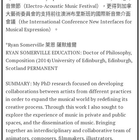
音樂節（Electro-Acoustic Music Festival），更得到加拿
大藝術委員會的支持前往澳洲布里斯班的國際新音樂介面
會議（the International Conference New Interfaces for
Musical Expression）。
*Ryan Somerville 萊恩 薩默維爾
RYAN SOMERVILLE EDUCATION: Doctor of Philosophy,
Composition (2014) University of Edinburgh, Edinburgh,
Scotland PERMANENT
SUMMARY: My PhD research focused on developing
collaborations between artists from different practices
in order to expand the musical world by redefining its
creative process. Through this work I also sought to
explore the experience of music in private and public
spaces, and the dissemination of music. Bringing
together an interdisciplinary and collaborative team of
animators, composers, filmmakers, illustrators,