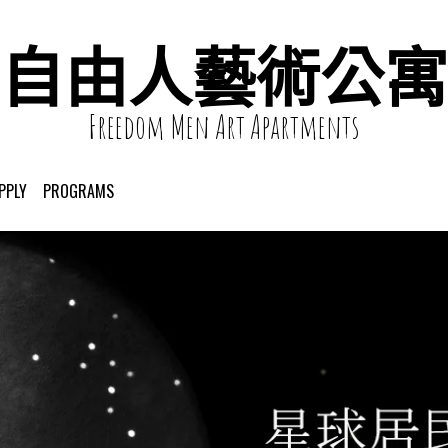
自由人藝術公寓
Freedom Men Art Apartments
PPLY
PROGRAMS