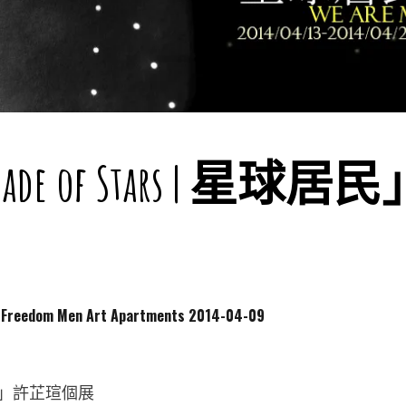
 Made of Stars | 星
dom Men Art Apartments
2014-04-09
」許芷瑄個展