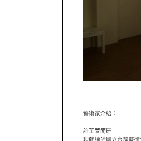
藝術家介紹：
許芷萱簡歷
現就讀於國立台灣藝術