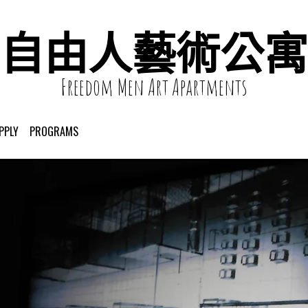
自由人藝術公寓
Freedom Men Art Apartments
PPLY
PROGRAMS