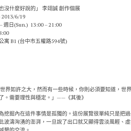
也沒什麼好說的」 李翊誠 創作個展
2013/6/19
日(Sun.) 13:00 – 21:00
:00
 B1 (台中市五權路594號)
訝世界如許之大，然而有一些時候，你則必須要知道，世
了。需要理性與穩定。」——《其後》
為挖掘內在這件事情是孤獨的。這份展覽很單純只是把過
此波濤洶湧的澎湃，一旦說了出口就又顯得雲淡風輕、虛
誠懇的交流。