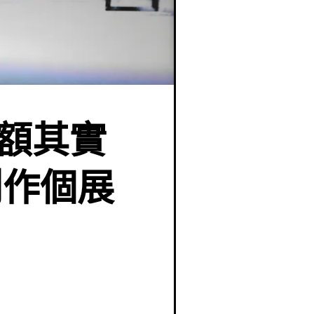
t | 矮額其實
創作個展