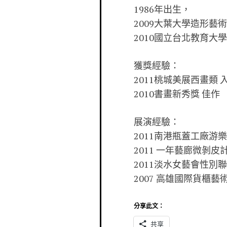
1986年出生，
2009大葉大學造形藝
2010國立台北教育大
獲獎經驗：
2011桃城美展西畫類 
2010書畫新秀獎 佳作
展演經驗：
2011南港瓶蓋工廠游
2011 一年藝廊微剝皮
2011淡水女藝會性別
2007 高雄國際貨櫃藝
分享此文：
共享