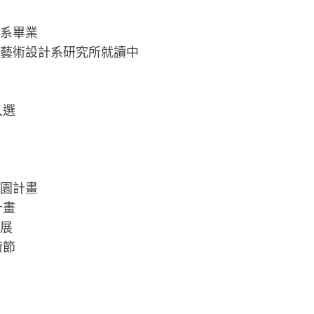
術系畢業
學藝術設計系研究所就讀中
入選
樂園計畫
計畫
聯展
術節