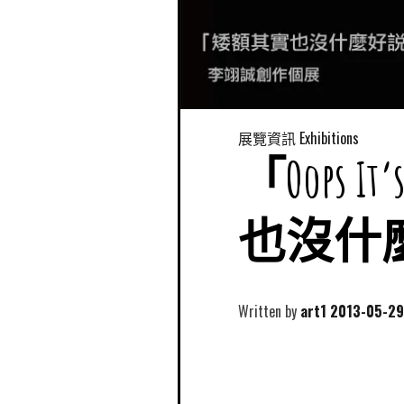
展覽資訊 Exhibitions
「Oops It’
也沒什
Written by
art1
2013-05-29