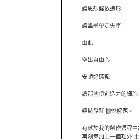
讓思想歸依造形
讓筆墨帶走失序
由此
空出自由心
安頓好邏輯
讓那些俱創造力的細胞
輕鬆發酵 愉悅解題。
有感於我的創作過程中許多
再刻意加上一個額外‘