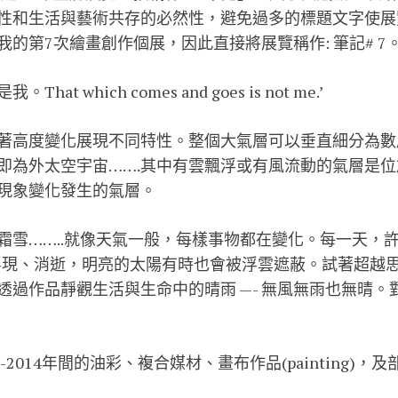
性和生活與藝術共存的必然性，避免過多的標題文字使展覽
的第7次繪畫創作個展，因此直接將展覽稱作: 筆記# 7
t which comes and goes is not me.’
著高度變化展現不同特性。整個大氣層可以垂直細分為數
即為外太空宇宙…….其中有雲飄浮或有風流動的氣層是
現象變化發生的氣層。
霜雪……..就像天氣一般，每樣事物都在變化。每一天，
中浮現、消逝，明亮的太陽有時也會被浮雲遮蔽。試著超越
透過作品靜觀生活與生命中的晴雨 —- 無風無雨也無晴。
-2014年間的油彩、複合媒材、畫布作品(painting)，