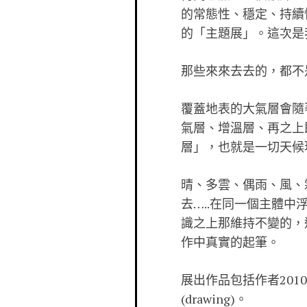
的常態性、穩定、持續
的「主題展」。這次是我
那些來來去去的，都不是我。Tha
覆蓋地表的大氣層會隨
氣層、增溫層、再之上
層」，也就是一切天候
晴、多雲、偶雨、風、
去…..在同一個主體
識之上那維持不變的，
作中真實的起筆。
展出作品包括作者2010
(drawing)。