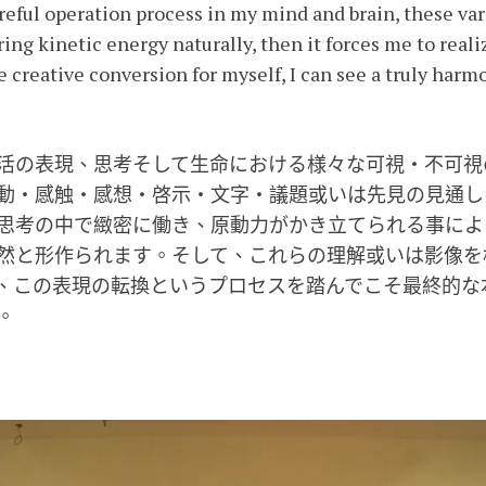
reful operation process in my mind and brain, these vari
ing kinetic energy naturally, then it forces me to reali
 creative conversion for myself, I can see a truly har
活の表現、思考そして生命における様々な可視・不可視
動・感触・感想・啓示・文字・議題或いは先見の見通し
思考の中で緻密に働き、原動力がかき立てられる事によ
然と形作られます。そして、これらの理解或いは影像を
、この表現の転換というプロセスを踏んでこそ最終的な
。