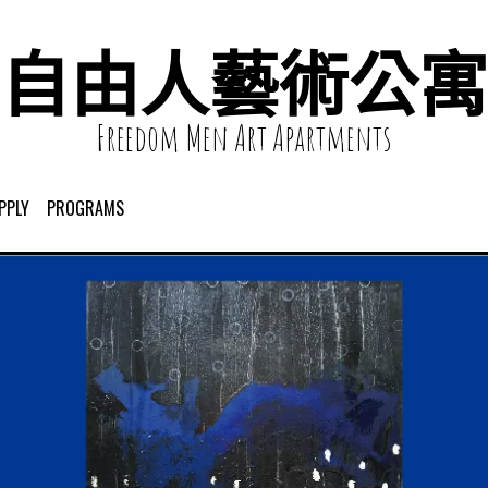
自由人藝術公寓
Freedom Men Art Apartments
PPLY
PROGRAMS