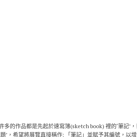
的作品都是先起於速寫簿(sketch book) 裡的‘筆記
主題’，希望將展覽直接稱作: 「筆記」並賦予其編號，以