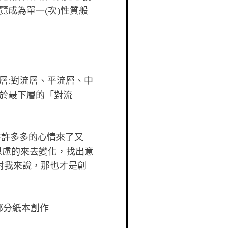
成為單一(次)性質般
。
層:對流層、平流層、中
位於最下層的「對流
許許多多的心情來了又
思慮的來去變化，找出意
對我來說，那也才是創
及部分紙本創作