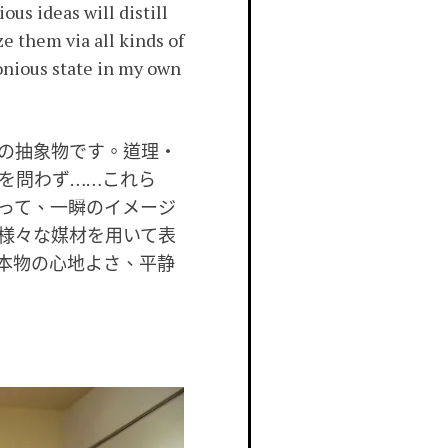
ous ideas will distill
ze them via all kinds of
monious state in my own
の抽象物です。道理・
を問わず……これら
って、一瞬のイメージ
様々な媒材を用いて表
本物の心地よさ、平静