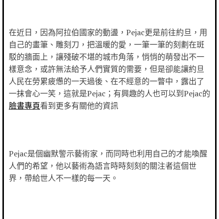
在近日，因為阿拉伯國家的動盪，Pejac更是前往約旦，用
自己的畫筆、雕刻刀，把溫暖的愛，一筆一筆的刻劃在斑
駁的牆面上，讓殘破不堪的城市角落，悄悄的萌發出不一
樣意念，或許無法給予人們實質的需要，但是卻能讓約旦
人民在勞累疲憊的一天過後、在不經意的一瞥中，露出了
一抹會心一笑，這就是Pejac；有興趣的人也可以到Pejac的
臉書專頁
看到更多有關他的資訊
Pejac是個幽默警示藝術家，而同時也利用自己的才能喚醒
人們的希望，他以藝術為語言時時刻刻的關注者這個世
界，帶給世人不一樣的每一天。