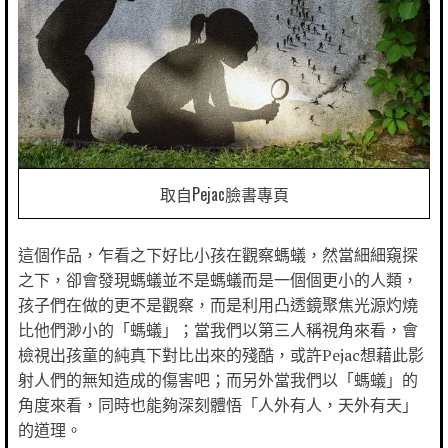
取自Pejac臉書專頁
這個作品，乍看之下好比小孩在觀察螞蟻，然當細細窺探
之下，卻會發現螞蟻並不是螞蟻而是一個個更小的人類，
孩子們在做的更不是觀察，而是利用凸透鏡聚焦光源灼燒
比他們渺小的「螞蟻」；當我們以第三人稱視角來看，會
檢視出孩童的純真下對比出來的殘酷，或許Pejac想藉此影
射人們的無知造成的傷害吧；而另外當我們以「螞蟻」的
角度來看，同時也能夠深刻體悟「人外有人，天外有天」
的道理。