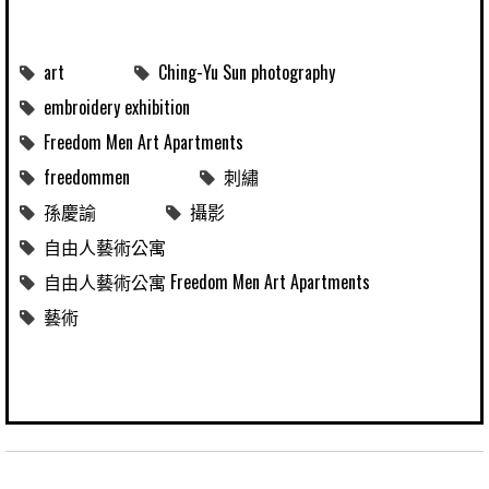
art
Ching-Yu Sun photography
embroidery exhibition
Freedom Men Art Apartments
freedommen
刺繡
孫慶諭
攝影
自由人藝術公寓
自由人藝術公寓 Freedom Men Art Apartments
藝術