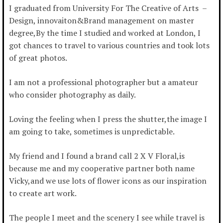
I graduated from University For The Creative of Arts
–
Design, innovaiton&Brand management on master
degree,By the time I studied and worked at London, I
got chances to travel to various countries and took lots
of great photos.
I am not a professional photographer but a amateur
who consider photography as daily.
Loving the feeling when I press the shutter,the image I
am going to take, sometimes is unpredictable.
My friend and I found a brand call 2 X V Floral,is
because me and my cooperative partner both name
Vicky,and we use lots of flower icons as our inspiration
to create art work.
The people I meet and the scenery I see while travel is