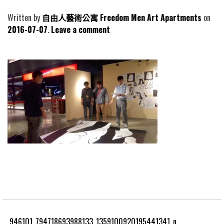
Written by
自由人藝術公寓 Freedom Men Art Apartments
2016-07-07
Leave a comment
946101_794718693988133_1359100920195441341_n