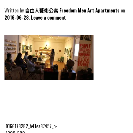
Written by
自由人藝術公寓 Freedom Men Art Apartments
2016-06-28
Leave a comment
9166178282_b41ea87457_b-