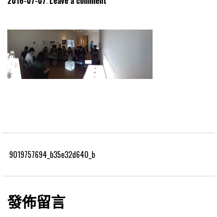
2016-07-07
Leave a comment
9019757694_b35e32d640_b
發佈留言