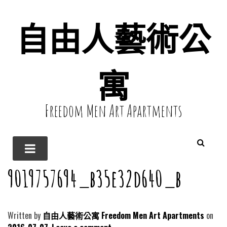
自由人藝術公
寓
Freedom Men Art Apartments
9019757694_b35e32d640_b
Written by
自由人藝術公寓 Freedom Men Art Apartments