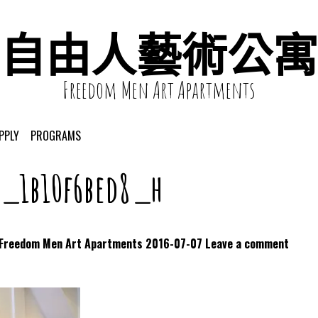
自由人藝術公寓
Freedom Men Art Apartments
PPLY
PROGRAMS
6_1b10f6bed8_h
dom Men Art Apartments
2016-07-07
Leave a comment