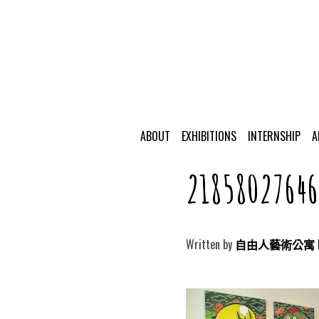
ABOUT
EXHIBITIONS
INTERNSHIP
A
2185802764
Written by
自由人藝術公寓 Free