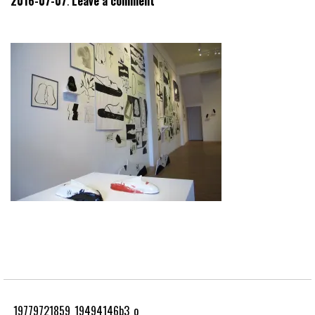
2016-07-07
Leave a comment
19779721859_19494146b3_o