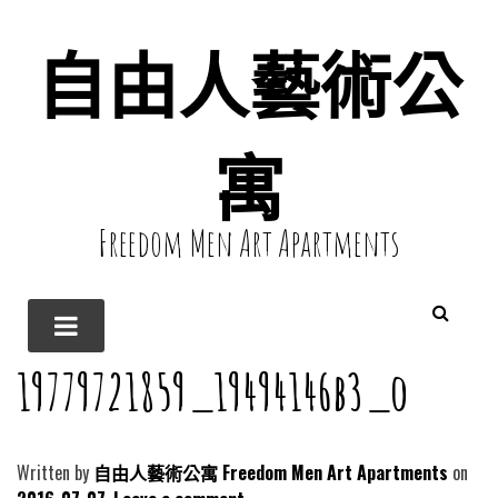
自由人藝術公
寓
Freedom Men Art Apartments
19779721859_19494146b3_o
Written by
自由人藝術公寓 Freedom Men Art Apartments