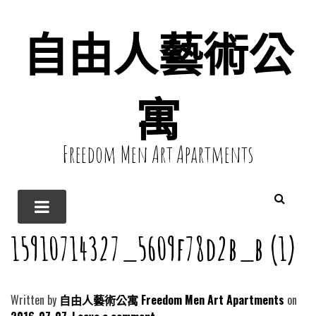
自由人藝術公
寓
Freedom Men Art Apartments
15910714327_5609f78d2b_b (1)
Written by
自由人藝術公寓 Freedom Men Art Apartments