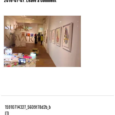
2016-07-07
Leave a comment
15910714327_5609f78d2b_b
(1)