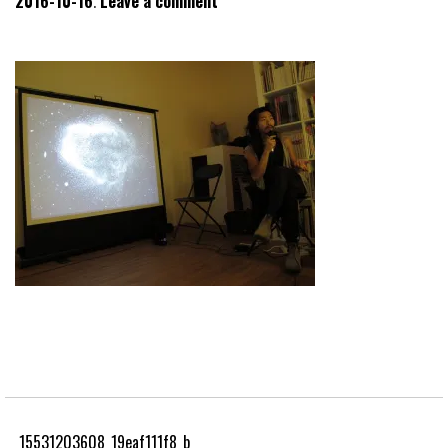
2016-10-16
Leave a comment
15531203608_19eaf111f8_b