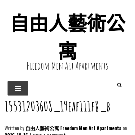
自由人藝術公
寓
Freedom Men Art Apartments
15531203608_19eaf111f8_b
Written by
自由人藝術公寓 Freedom Men Art Apartments