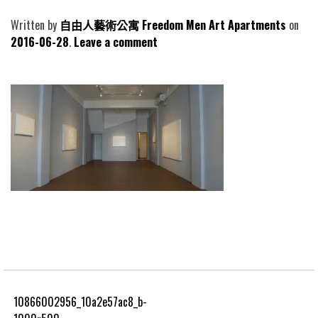
Written by
自由人藝術公寓 Freedom Men Art Apartments
2016-06-28
Leave a comment
10866002956_10a2e57ac8_b-