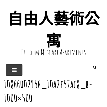
自由人藝術公
寓
Freedom Men Art Apartments
10866002956_10a2e57ac8_b-
1000×500