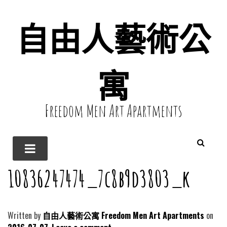
自由人藝術公
寓
Freedom Men Art Apartments
10836247474_7c8b9d3803_k
Written by
自由人藝術公寓 Freedom Men Art Apartments