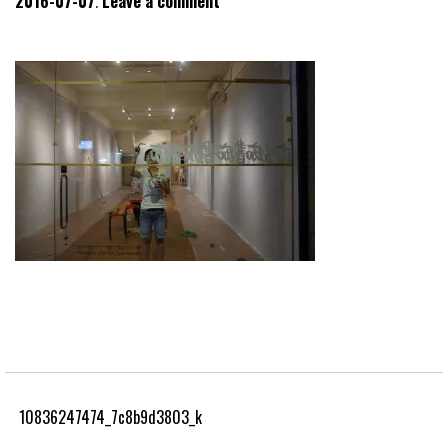
2016-07-07
Leave a comment
10836247474_7c8b9d3803_k