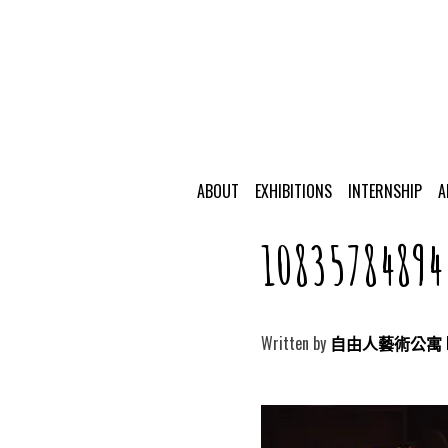
ABOUT
EXHIBITIONS
INTERNSHIP
A
1083578489
Written by
自由人藝術公寓 Free