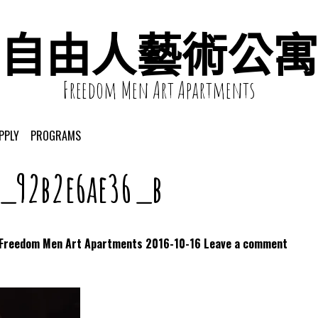
自由人藝術公寓
Freedom Men Art Apartments
PPLY
PROGRAMS
4_92b2e6ae36_b
dom Men Art Apartments
2016-10-16
Leave a comment