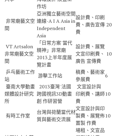
作坊
亞洲獨立藝術空間
設計費、印刷
非常廟藝文空
連線-A I A Asia in
費、廣告宣傳
20
間
Independent
費
Asia
「日常方案˙當代
VT Artsalon
設計費、展覽
精神」非常廟
非常廟藝文空
文宣印刷費、
10
2013上半年度展
間
廣告 宣傳費
覽計畫
乒乓藝術工作
稿費、藝術家
游擊工作站
6
站
參展費
臺南大學動畫
2013臺灣˙法國
文宣設計與
媒體設計研究
跨國視訊3D動畫
印刷費、講師
10
所
創 作研習營
費
文宣設計與印
台灣與荷蘭當代材
有時工作室
製費、展覽佈
10
質與藝術交流展
置製 作費
場租、文宣品