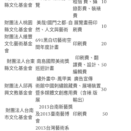
租借 費、攝
10
縣文化基金會
覽
錄影費、裝裱
費
財團法人桃園
美哉!國門之都-自
展覽畫冊印
10
縣文化基金會
然、人文與藝術
刷費
財團法人維豐
691黑白切藝術空
文化藝術基金
印刷費
20
間年度計畫
會
印刷費、翻
財團法人台東
南島國際美術獎
譯費、設計、
50
縣文化基金會
巡迴計畫
編輯費
繡外畫中-鳳甲美
廣告宣傳
財團法人邱再
術館中國刺繡館藏
費、展場裝置
30
興文教基金會
暨多媒體文創應用
費（含裱 版
展
輸出）
2013台南新藝獎
財團法人台南
及2013臺南藝博
印刷費
50
市文化基金會
會
2013台灣藝術系