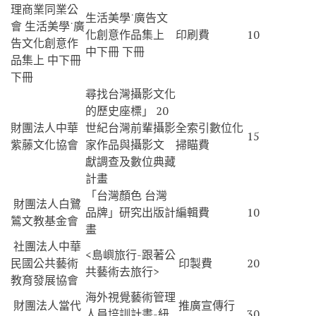
理商業同業公
生活美學˙廣告文
會 生活美學˙廣
化創意作品集上
印刷費
10
告文化創意作
中下冊 下冊
品集上 中下冊
下冊
尋找台灣攝影文化
的歷史座標」 20
財團法人中華
世紀台灣前輩攝影
全索引數位化
15
紫藤文化協會
家作品與攝影文
掃瞄費
獻調查及數位典藏
計畫
「台灣顏色 台灣
財團法人白鷺
品牌」研究出版計
編輯費
10
鷥文教基金會
畫
社團法人中華
<島嶼旅行-跟著公
民國公共藝術
印製費
20
共藝術去旅行>
教育發展協會
海外視覺藝術管理
財團法人當代
推廣宣傳行
人員培訓計畫-紐
30