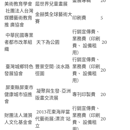
畫展專輯
20
美術教育學會
屆世界兒童畫展
社團法人台灣
金赫獎全球藝術大
媒體藝術教育
印刷費
5
賽
推 廣協會
行銷宣傳費、
中華民國專業
業務費（印刷
者都市改革組
天下為公園
20
費、 設備租
織
用）
行銷宣傳費、
臺灣城鄉特色
豐景空間-淡水路
業務費（印刷
20
發展協會
徑圖
費、 設備租
用）
屏東縣屏東市
凝聚與生發-亞洲
健康城市協進
專刊印製費
20
版畫交流展
會
行銷宣傳費、
2013花東海岸當
財團法人漣漪
業務費（印刷
代藝術展:漂流˙站
20
人文化基金會
費、 設備租
立
用）