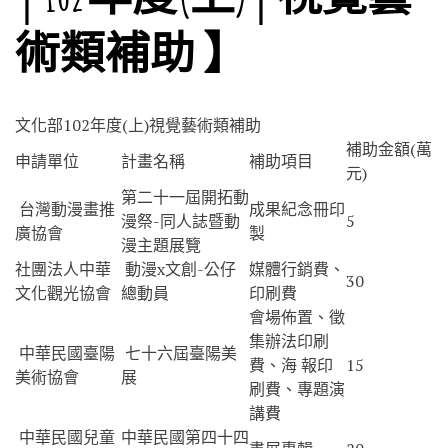
術類補助 】
文化部102年度(上)視覺藝術類補助
補助金額(萬
申請單位
計畫名稱
補助項目
元)
第二十一屆開拓動
台灣動漫畫推
成果紀念冊印
漫祭-同人誌暨動
5
廣協會
製
漫主題展覽
社團法人中華
動漫x文創-公仔
媒體行銷費、
30
文化觀光協會
總動員
印刷費
會場佈置、徵
集辦法印刷
中華民國臺陽
七十六屆臺陽美
費、海 報印
15
美術協會
展
刷費、專題演
講費
中華民國兒童
中華民國第四十四