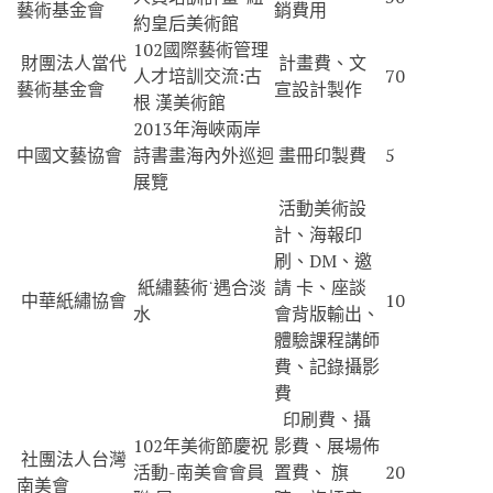
藝術基金會
銷費用
約皇后美術館
102國際藝術管理
財團法人當代
計畫費、文
人才培訓交流:古
70
藝術基金會
宣設計製作
根 漢美術館
2013年海峽兩岸
中國文藝協會
詩書畫海內外巡迴
畫冊印製費
5
展覽
活動美術設
計、海報印
刷、DM、邀
紙繡藝術˙遇合淡
請 卡、座談
中華紙繡協會
10
水
會背版輸出、
體驗課程講師
費、記錄攝影
費
印刷費、攝
102年美術節慶祝
影費、展場佈
社團法人台灣
活動-南美會會員
置費、 旗
20
南美會