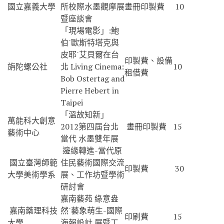
國立嘉義大學
所校際水墨觀摩展
畫冊印製費
10
暨座談會
「現場電影」:鮑
伯˙歐斯特塔克與
皮耶˙艾貝爾在台
印製費、設備
旃陀螺公社
北 Living Cinema:
10
租借費
Bob Ostertag and
Pierre Hebert in
Taipei
「溫故知新」
萬能科大創意
2012第四屆台北
畫冊印製費
15
藝術中心
當代 水墨雙年展
邊緣轉進-當代原
國立臺灣師範
住民藝術國際交流
印製費
30
大學美術學系
展、工作坊暨學術
研討會
嘉南藝苑 綠意盎
嘉南藥理科技
然˙藝象萌生-國際
印刷費
15
大學
海報設計 展暨工