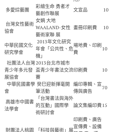
彩繪生命 勇者才
多愛綜藝團
文宣品
10
藝創作聯展
女媧 大地
台灣女性藝術
WAALAND-女性
畫冊印刷費
10
協會
藝術家聯 展
2013年文化研究
中華民國文化
場地費、印刷
年會「公共性、危
10
研究學會
費
機」
社團法人台灣
2013台北市城市
青少年多元發
盃青少年書法交流
印刷費
10
展協會
賽
中華民國書學
癸巳迎新揮毫開
編印專輯、宣
70
會
筆活動
傳與廣告
「台灣書法與海外
高雄市中國書
的互動」國際學
論文集編印費
15
法學會
術研討會
印刷費、廣告
宣傳費、設備
財團法人桃園
「科技與藝術」展