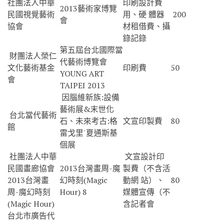
社團法人中華
印刷設計費
2013藝術家博覽
民國視覺藝術
用、硬 體器
200
會
協會
材租借費、攝
錄記錄
第五屆台北國際當
財團法人榮仁
代藝術博覽會
文化藝術基金
印刷費
50
YOUNG ART
會
TAIPEI 2013
因腦維新族:設備
藝術展&末世化
台北當代藝術
石、未來考古:格
文宣印製費
80
館
雷戈里˙夏通斯基
個展
社團法人中華
文宣設計印
民國畫廊協會
2013台灣畫周-魔
製費（不含活
2013台灣畫
幻時刻(Magic
動網 站）、
80
周-魔幻時刻
Hour) 8
媒體宣傳（不
(Magic Hour)
含記者會
台北市廣告代