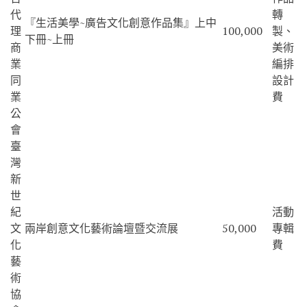
代
轉
『生活美學~廣告文化創意作品集』上中
理
100,000
製、
下冊~上冊
商
美術
業
編排
同
設計
業
費
公
會
臺
灣
新
世
紀
活動
文
兩岸創意文化藝術論壇暨交流展
50,000
專輯
化
費
藝
術
協