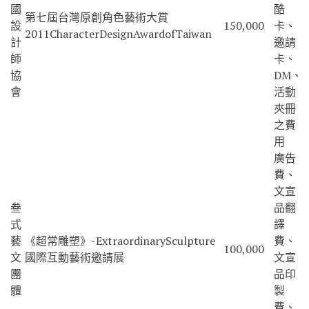
國
酷
第七屆台灣原創角色藝術大賞
設
150,000
卡、
2011CharacterDesignAwardofTaiwan
計
邀請
師
卡、
協
DM、
會
活動
夾冊
之費
用
廣告
費、
文宣
叁
品翻
式
譯
藝
《超常雕塑》-ExtraordinarySculpture
費、
100,000
文
國際互動藝術邀請展
文宣
團
品印
體
製
費、