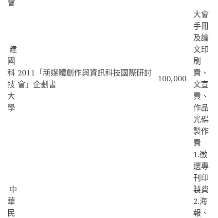
會
大會
手冊
及論
建
文印
國
刷
科
2011「新媒體創作與資訊科技國際研討
費、
100,000
技
會」企劃書
文宣
大
費、
學
作品
光碟
製作
費
1.徵
選專
刊印
中
製費
華
2.海
民
報、