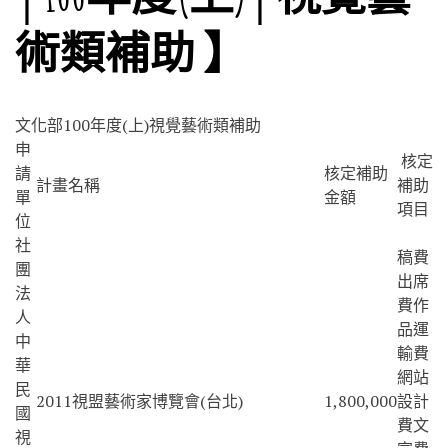
術類補助 】
文化部100年度(上)視覺藝術類補助
申
核定
請
核定補助
計畫名稱
補助
單
金額
項目
位
社
稿費
團
出席
法
費作
人
品運
中
輸費
華
網站
民
2011視盟藝術家博覽會(台北)
1,800,000
設計
國
費文
視