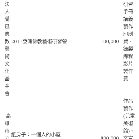
法
研習
人
手冊
覺
講義
風
製作
佛
印刷
教
2011亞洲佛教藝術研習營
100,000
費、
藝
錄製
術
課程
文
影片
化
製作
基
費
金
會
作品
製作
高
(兒童
雄
美術
市
館)、
紙房子：一個人的小屋
立
800,000
文宣