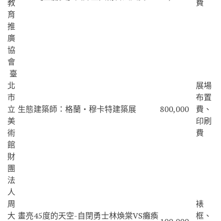
教
費
育
推
廣
協
會
臺
北
展場
市
布置
立
生態建築師：格蘭‧穆卡特建築展
800,000
費、
美
印刷
術
費
館
財
團
法
人
周
裱
大
畫亮45度的天空-自閉勇士林煥棠VS癱瘓
框、