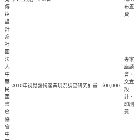
傳
布置
達
費
設
計
系
社
團
法
專家
人
座談
中
會、
華
文宣
2010年視覺藝術產業現況調查研究計畫
500,000
民
設
國
計、
畫
印刷
廊
費
協
會
中