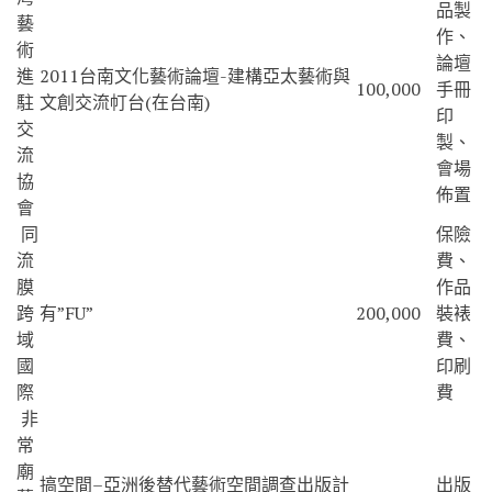
品製
藝
作、
術
論壇
進
2011台南文化藝術論壇-建構亞太藝術與
100,000
手冊
駐
文創交流帄台(在台南)
印
交
製、
流
會場
協
佈置
會
同
保險
流
費、
膜
作品
跨
有”FU”
200,000
裝裱
域
費、
國
印刷
際
費
非
常
廟
搞空間–亞洲後替代藝術空間調查出版計
出版