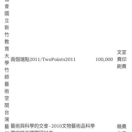
會
國
立
新
竹
教
育
文宣
大
兩個端點2011/TwoPoints2011
100,000
費印
學
刷費
竹
師
藝
術
空
間
台
灣
藝術與科學的交會–2010文物藝術品科學
藝
稿費