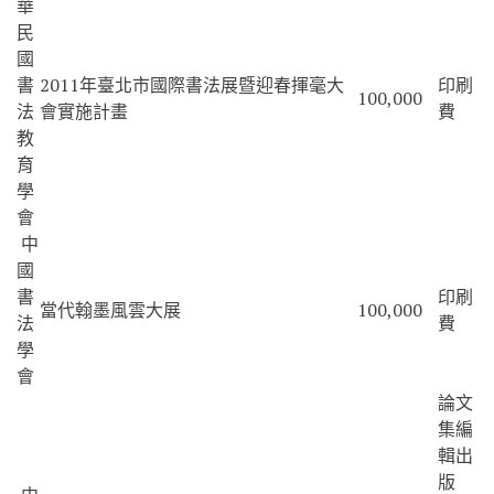
華
民
國
書
2011年臺北市國際書法展暨迎春揮毫大
印刷
100,000
法
會實施計畫
費
教
育
學
會
中
國
書
印刷
當代翰墨風雲大展
100,000
法
費
學
會
論文
集編
輯出
版