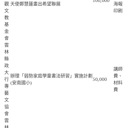
100,000
觀
天使鄭慧蓮畫出希望聯展
海報
文
印刷
教
基
金
會
雲
林
縣
政
講師
大
辦理「弱勢家庭學童書法研習」實施計劃
費、
行
50,000
(安南國小)
材料
專
費
藝
文
協
會
雲
林