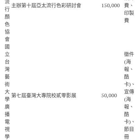
流
主辦第十屆亞太流行色彩研討會
150,000
費、
行
印製
顏
費
色
協
會
國
立
徵件
台
(海
灣
報、
藝
酷
術
卡)、
大
宣傳
第七屆臺灣大專院校貳零影展
50,000
學
(海
廣
報、
播
酷
電
卡)、
視
節目
學
冊