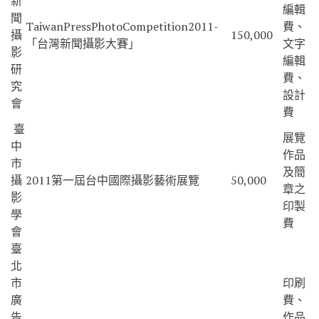
新
編輯
聞
TaiwanPressPhotoCompetition2011-
費、
攝
150,000
「台灣新聞攝影大賽」
文字
影
編輯
研
費、
究
設計
會
費
臺
展覽
中
作品
市
及簡
攝
2011第一屆台中國際攝影藝術展覽
50,000
章之
影
印製
學
費
會
臺
北
市
印刷
廣
費、
告
作品