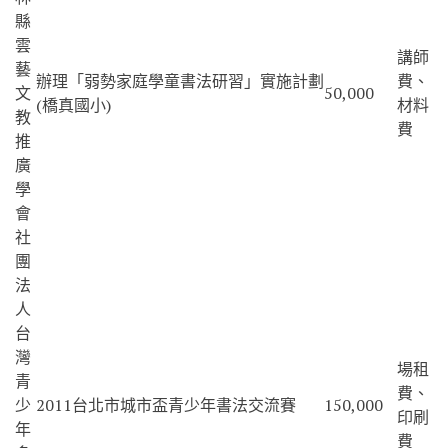
縣
雲
講師
藝
辦理「弱勢家庭學童書法研習」實施計劃
費、
文
50,000
(橋真國小)
材料
教
費
推
廣
學
會
社
團
法
人
台
灣
場租
青
費、
少
2011台北市城市盃青少年書法交流賽
150,000
印刷
年
費