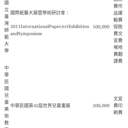
國
費作
立
國際紙藝大展暨學術研討會：
品運
臺
輸費
灣
2011InternationalPaperArtExhibition
500,000
保險
師
andSymposium
費文
範
宣費
大
場地
學
費翻
譯費
中
華
民
國
兒
文宣
童
中華民國第42屆世界兒童畫展
200,000
費印
美
刷費
術
教