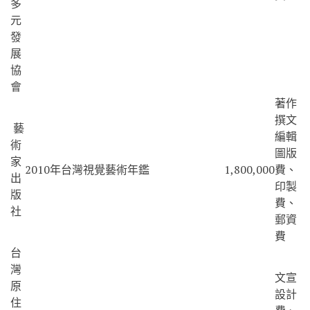
多
元
發
展
協
會
著作
撰文
藝
編輯
術
圖版
家
2010年台灣視覺藝術年鑑
1,800,000
費、
出
印製
版
費、
社
郵資
費
台
灣
文宣
原
設計
住