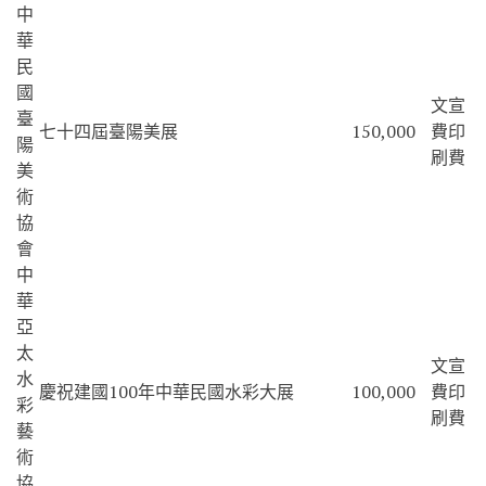
中
華
民
國
文宣
臺
七十四屆臺陽美展
150,000
費印
陽
刷費
美
術
協
會
中
華
亞
太
文宣
水
慶祝建國100年中華民國水彩大展
100,000
費印
彩
刷費
藝
術
協