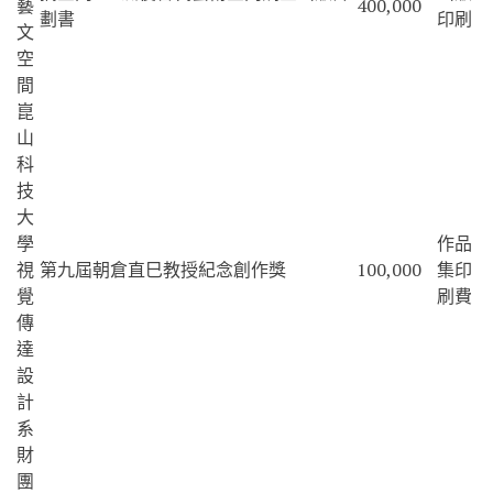
藝
400,000
劃書
印刷
文
空
間
崑
山
科
技
大
學
作品
視
第九屆朝倉直巳教授紀念創作獎
100,000
集印
覺
刷費
傳
達
設
計
系
財
團