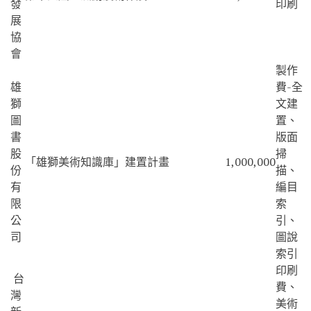
發
印刷
展
協
會
製作
雄
費-全
獅
文建
圖
置、
書
版面
股
掃
「雄獅美術知識庫」建置計畫
1,000,000
份
描、
有
編目
限
索
公
引、
司
圖說
索引
印刷
台
費、
灣
美術