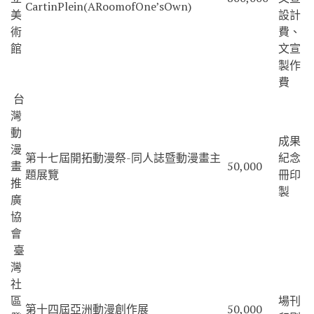
CartinPlein(ARoomofOne’sOwn)
美
設計
術
費、
館
文宣
製作
費
台
灣
動
成果
漫
第十七屆開拓動漫祭-同人誌暨動漫畫主
紀念
畫
50,000
題展覽
冊印
推
製
廣
協
會
臺
灣
社
區
場刊
第十四屆亞洲動漫創作展
50,000