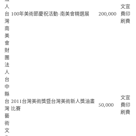
人
文宣
台
100年美術節慶祝活動-南美會精選展
200,000
費印
灣
刷費
南
美
會
財
團
法
人
台
中
縣
文宣
台
2011台灣美術獎暨台灣美術新人獎油畫
50,000
費印
灣
比賽
刷費
藝
術
文