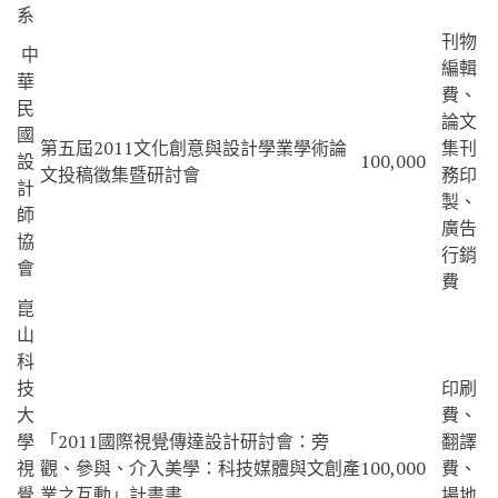
系
刊物
中
編輯
華
費、
民
論文
國
第五屆2011文化創意與設計學業學術論
集刊
設
100,000
文投稿徵集暨研討會
務印
計
製、
師
廣告
協
行銷
會
費
崑
山
科
技
印刷
大
費、
學
「2011國際視覺傳達設計研討會：旁
翻譯
視
觀、參與、介入美學：科技媒體與文創產
100,000
費、
覺
業之互動」計畫書
場地