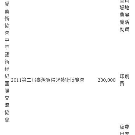
宣費
覺
場地
藝
費展
術
覽活
協
動費
會
中
華
藝
術
經
紀
印刷
2011第二屆臺灣買得起藝術博覽會
200,000
國
費
際
交
流
協
會
稿費
出席