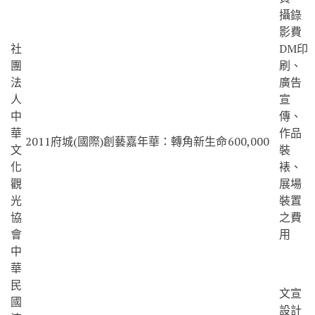
攝錄
影費
社
DM印
團
刷、
法
廣告
人
宣
中
傳、
華
作品
2011府城(國際)創藝嘉年華：轉角新生命
600,000
文
裝
化
裱、
觀
展場
光
裝置
協
之費
會
用
中
華
民
文宣
國
設計