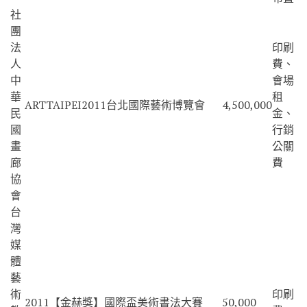
社
團
法
印刷
人
費、
中
會場
華
租
ARTTAIPEI2011台北國際藝術博覽會
4,500,000
民
金、
國
行銷
畫
公關
廊
費
協
會
台
灣
媒
體
藝
術
印刷
2011【金赫獎】國際盃美術書法大賽
50,000