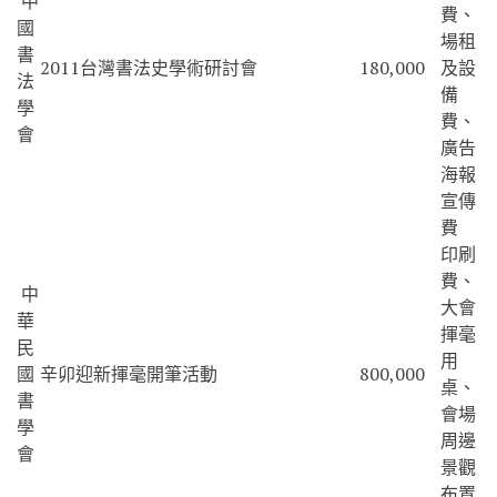
中
費、
國
場租
書
2011台灣書法史學術研討會
180,000
及設
法
備
學
費、
會
廣告
海報
宣傳
費
印刷
費、
中
大會
華
揮毫
民
用
國
辛卯迎新揮毫開筆活動
800,000
桌、
書
會場
學
周邊
會
景觀
布置