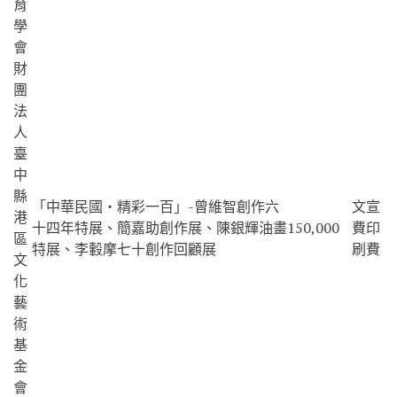
育
學
會
財
團
法
人
臺
中
縣
「中華民國‧精彩一百」-曾維智創作六
文宣
港
十四年特展、簡嘉助創作展、陳銀輝油畫
150,000
費印
區
特展、李轂摩七十創作回顧展
刷費
文
化
藝
術
基
金
會