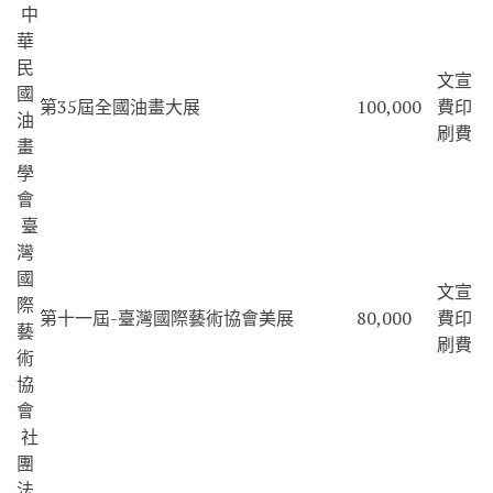
中
華
民
文宣
國
第35屆全國油畫大展
100,000
費印
油
刷費
畫
學
會
臺
灣
國
文宣
際
第十一屆-臺灣國際藝術協會美展
80,000
費印
藝
刷費
術
協
會
社
團
法