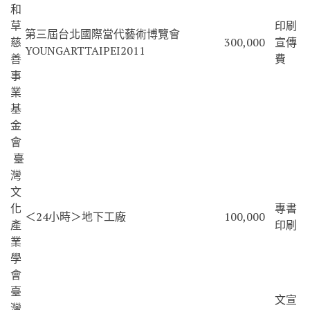
和
草
印刷
第三屆台北國際當代藝術博覽會
慈
300,000
宣傳
YOUNGARTTAIPEI2011
善
費
事
業
基
金
會
臺
灣
文
化
專書
＜24小時＞地下工廠
100,000
產
印刷
業
學
會
臺
文宣
灣