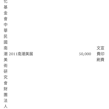
化
基
金
會
中
華
民
國
南
文宣
潮
2011南潮美展
50,000
費印
美
刷費
術
研
究
會
財
團
法
人