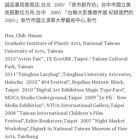
誠品書局敦南店,台北 2007 「夜市創作坊」台中市國立美
術館數位方舟,台中 2005 「台聯大影像徵件展 紀錄我們的
2005」新竹市國立清華大學藝術中心,新竹
Hsu, Chih-Hsuan
Graduate Institute of Plastic Arts, National Taiwan
University of Arts, Taiwan
2013″Artist Fair” , FE EcoARK ,Taipei / Tainan Cultural
Park, Tainan
2011″Tsinghua Lazybag” ,Tsinghua University Artcenter,
Hsinchu 2010 “404 Festival”, Bopiliao Historic Block,
Taipei 2010 “Digital Art Exhibition Magic‧Type‧Face”,
MOCA Studio Underground,Taipei 2009 “Le Pli – New
Media Exhibition”, NTUA International Gallery,Taipei
2008 “Taiwan International Children’s Film
Festival”,Eslite Bookstore,Taipei 2007 “Night Market
Workshop”,Digiark in National Taiwan Museum of Fine
Arts, Taichung