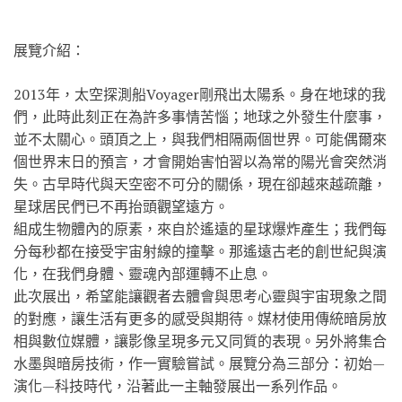
展覽介紹：
2013年，太空探測船Voyager剛飛出太陽系。身在地球的我
們，此時此刻正在為許多事情苦惱；地球之外發生什麼事，
並不太關心。頭頂之上，與我們相隔兩個世界。可能偶爾來
個世界末日的預言，才會開始害怕習以為常的陽光會突然消
失。古早時代與天空密不可分的關係，現在卻越來越疏離，
星球居民們已不再抬頭觀望遠方。
組成生物體內的原素，來自於遙遠的星球爆炸產生；我們每
分每秒都在接受宇宙射線的撞擊。那遙遠古老的創世紀與演
化，在我們身體、靈魂內部運轉不止息。
此次展出，希望能讓觀者去體會與思考心靈與宇宙現象之間
的對應，讓生活有更多的感受與期待。媒材使用傳統暗房放
相與數位媒體，讓影像呈現多元又同質的表現。另外將集合
水墨與暗房技術，作一實驗嘗試。展覽分為三部分：初始—
演化—科技時代，沿著此一主軸發展出一系列作品。