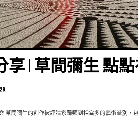
享 | 草間彌生 點
-28
張竣堯 草間彌生的創作被評論家歸類到相當多的藝術派別，