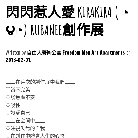
閃閃惹人愛 KIRAKIRA ( ◔
౪◔) RUBANEE創作展
Written by
自由人藝術公寓 Freedom Men Art Apartments
2018-02-01
▂▂在這次的創作展中我們▂▂
♡談不完美
♡談焦慮不安
♡談性
♡談愛自己
▂▂在空間中▂▂
♡注視失焦的自我
♡在創作中體會人生的心酸