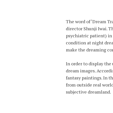
The word of ‘Dream Tra
director Shunji Iwai. 
psychiatric patient) i
condition at night dre
make the dreaming cond
In order to display the
dream images. Accordin
fantasy paintings. In t
from outside real world
subjective dreamland.