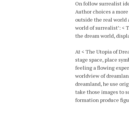
On follow surrealist i
Author choices a more s
outside the real world 
world of surrealist’: <
the dream world, displ
At < The Utopia of Drea
stage space, place sym
feeling a flowing exper
worldview of dreamland
dreamland, he use orig
take those images to so
formation produce figu