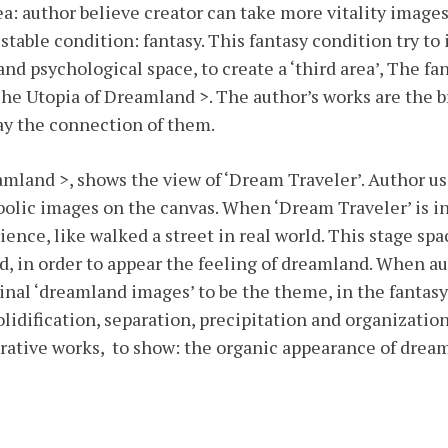
dea: author believe creator can take more vitality imag
table condition: fantasy. This fantasy condition try to
and psychological space, to create a ‘third area’, The fan
 The Utopia of Dreamland >. The author’s works are the b
ay the connection of them.
mland >, shows the view of ‘Dream Traveler’. Author use
bolic images on the canvas. When ‘Dream Traveler’ is i
ience, like walked a street in real world. This stage spa
, in order to appear the feeling of dreamland. When a
inal ‘dreamland images’ to be the theme, in the fantasy
lidification, separation, precipitation and organization
rative works, to show: the organic appearance of drea