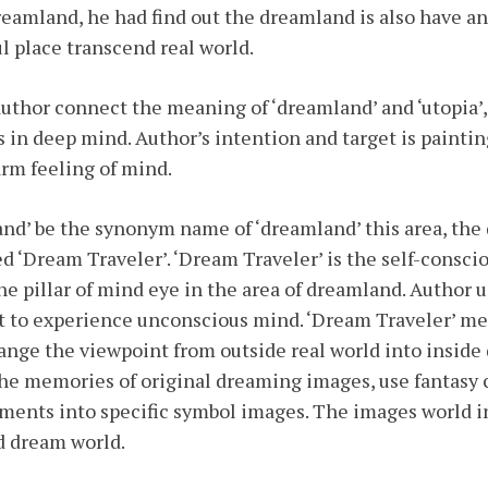
reamland, he had find out the dreamland is also have an
l place transcend real world.
author connect the meaning of ‘dreamland’ and ‘utopia’,
 in deep mind. Author’s intention and target is paintin
arm feeling of mind.
nd’ be the synonym name of ‘dreamland’ this area, the
ed ‘Dream Traveler’. ‘Dream Traveler’ is the self-conscio
the pillar of mind eye in the area of dreamland. Author 
t to experience unconscious mind. ‘Dream Traveler’ mea
change the viewpoint from outside real world into inside
the memories of original dreaming images, use fantasy c
ents into specific symbol images. The images world in
nd dream world.