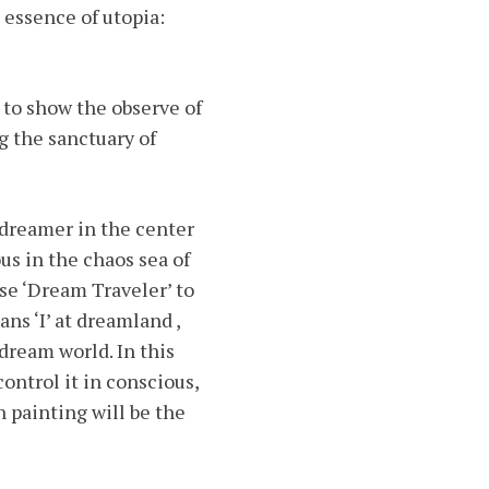
 essence of utopia:
 to show the observe of
g the sanctuary of
 dreamer in the center
us in the chaos sea of
use ‘Dream Traveler’ to
ns ‘I’ at dreamland ,
 dream world. In this
ontrol it in conscious,
 painting will be the