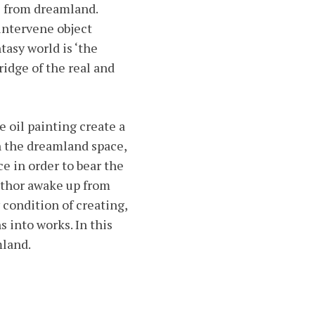
es from dreamland.
 intervene object
tasy world is ‘the
ridge of the real and
 oil painting create a
n the dreamland space,
ce in order to bear the
uthor awake up from
 condition of creating,
s into works. In this
mland.