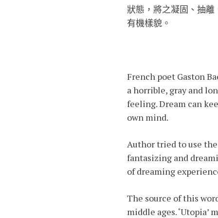
狀態，將之凝固、抽離
有機樣貌。
French poet Gaston Bac
a horrible, gray and l
feeling. Dream can keep
own mind.
Author tried to use the
fantasizing and dreami
of dreaming experienc
The source of this wor
middle ages. ‘Utopia’ 