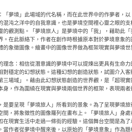
：「夢境」此場域的代名稱，而在此世界中的作夢者，以
的混沌之洋中的自我意識，也是夢境空間裡心靈之眼的支
靈的觀測點。「夢境旅人」是夢境中的「我」，藉助此「
界。在此脈絡下，作者在創作時根據原本對於夢境意象的
體的象徵圖像。繪畫中的圖像世界做為框架現實與夢境世
的理念：相信從潛意識的夢境中可以提煉出更具有生命力
相對穩定的幻想狀態。這種幻想的創造狀態，試圖介入客
第三場域」。藉由此幻想狀態創造的世界觀，是「超現實
本身，作為圍繞在現實與夢境兩個世界的框架，表現兩者
，是要呈現「夢境旅人」所看到的景象。為了呈現夢境旅
空間，將象徵性的圖像羅列在畫布上。「夢境旅人」身處
如在現實生活中走過一條街的經驗。這個舞台空間是為了
。當作者從夢境中醒來後，以原始的「夢境意象」作為題