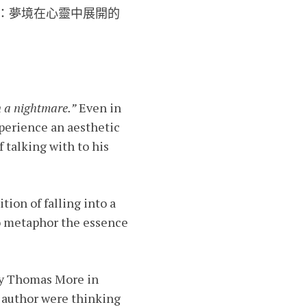
：夢境在心靈中展開的
in a nightmare.”
Even in
perience an aesthetic
 talking with to his
tion of falling into a
to metaphor the essence
 by Thomas More in
n author were thinking