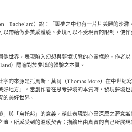
on Bachelard）說：「噩夢之中也有一片片美麗的沙
可以帶給做夢美感體驗。夢境可以不受現實的限制，使作
圖像世界，表現陷入幻想與夢境狀態的心靈樣貌。作者以
 Dreamland）隱喻對於夢境的體驗之本質。
）此字的來源是托馬斯．莫爾（Thomas More）在中世
美好地方」。當創作者在思考夢境的本質時，發現夢境也
實的美好世界。
境」與「烏托邦」的意義，藉此表現對心靈深層之潛意識
之流，所感受到的溫暖契合；描繪出由真實的自己所展現