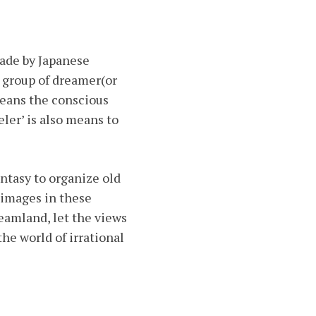
made by Japanese
 group of dreamer(or
means the conscious
ler’ is also means to
antasy to organize old
 images in these
reamland, let the views
he world of irrational