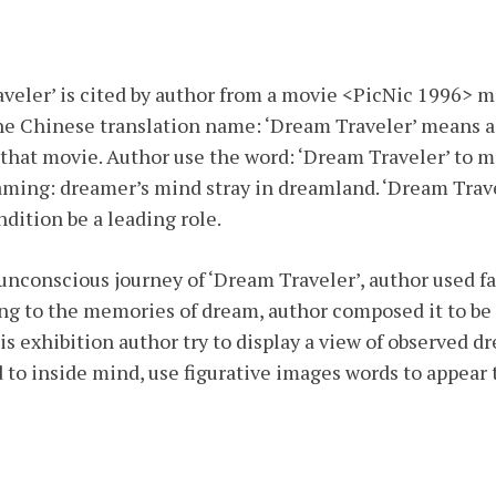
veler’ is cited by author from a movie <PicNic 1996> 
The Chinese translation name: ‘Dream Traveler’ means a
n that movie. Author use the word: ‘Dream Traveler’ to 
aming: dreamer’s mind stray in dreamland. ‘Dream Trave
ition be a leading role.
 unconscious journey of ‘Dream Traveler’, author used f
g to the memories of dream, author composed it to be
his exhibition author try to display a view of observed d
 to inside mind, use figurative images words to appear t