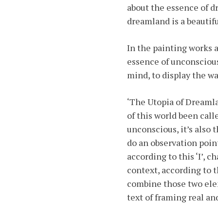
about the essence of d
dreamland is a beautifu
In the painting works 
essence of unconscious
mind, to display the w
‘The Utopia of Dreamla
of this world been call
unconscious, it’s also 
do an observation poin
according to this ‘I’, 
context, according to 
combine those two elem
text of framing real a