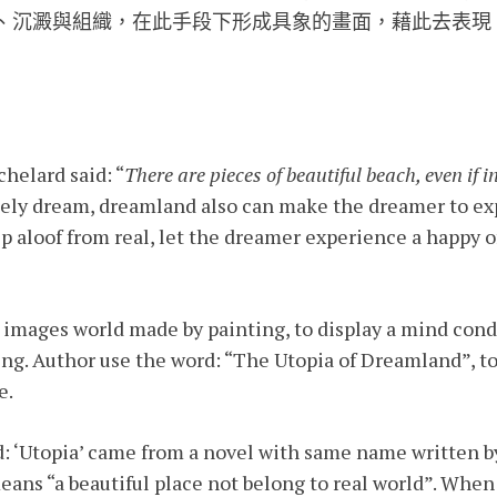
、沉澱與組織，在此手段下形成具象的畫面，藉此去表現
helard said: “
There are pieces of beautiful beach, even if 
onely dream, dreamland also can make the dreamer to ex
 aloof from real, let the dreamer experience a happy of
 images world made by painting, to display a mind condi
ng. Author use the word: “The Utopia of Dreamland”, 
e.
d: ‘Utopia’ came from a novel with same name written
means “a beautiful place not belong to real world”. Whe