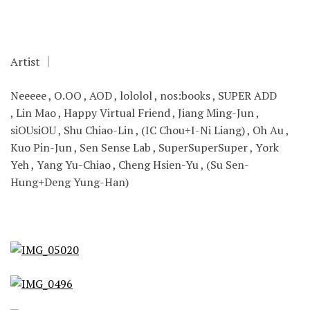
Artist ｜
Neeeee , O.OO , AOD , lololol , nos:books , SUPER ADD
, Lin Mao , Happy Virtual Friend , Jiang Ming-Jun ,
siOUsiOU , Shu Chiao-Lin , (IC Chou+I-Ni Liang) , Oh Au ,
Kuo Pin-Jun , Sen Sense Lab , SuperSuperSuper , York
Yeh , Yang Yu-Chiao , Cheng Hsien-Yu
, (Su Sen-
Hung+Deng Yung-Han)