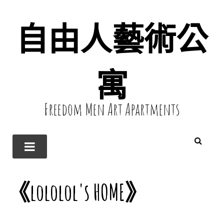
自由人藝術公
寓
Freedom Men Art Apartments
《lololol's HOME》