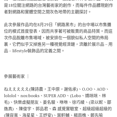
是18位關注網路的台灣藝術家的創作，而每件作品體現創作
者對網路和實體空間之間灰色地帶的主觀探討。
此次參展作品均在8月29日「網路黑市」的台中場以市集攤
位的模式首度發表，因而共享著可被販賣的商品特質。而這
次作品脫離市集場域，被安排在一個貌似私人空間的佈局
裏，它們似乎又掉進另一種視覺經濟鏈，流離於展示品 – 用
品 – lifestyle裝飾品的定義之間。
參展藝術家 ｜
ねえええええ(陳詩農，王中原，謝佑承)、O.OO、AOD、
lololol、nos:books、SUPER ADD、(Lobo、嬌咪咪、林
毛)、快樂虛擬朋友、姜名駿、咻咻、徐巧綾、(梁以妮、鄒
逸真) 、陳俊宇、郭品君、森 感覺實驗室、超級超級超級的
(陳容寬、海星星、王妤安)、葉軒輔、楊雨樵、鄭先喻