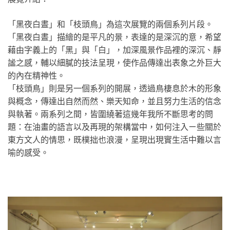
「黑夜白晝」和「枝頭鳥」為這次展覽的兩個系列片段。
「黑夜白晝」描繪的是平凡的景，表達的是深沉的意，希望
藉由字義上的「黑」與「白」，加深風景作品裡的深沉、靜
謐之感，輔以細膩的技法呈現，使作品傳達出表象之外巨大
的內在精神性。
「枝頭鳥」則是另一個系列的開展，透過鳥棲息於木的形象
與概念，傳達出自然而然、樂天知命，並且努力生活的信念
與執著。兩系列之間，皆圍繞著這幾年我所不斷思考的問
題：在油畫的語言以及再現的架構當中，如何注入ㄧ些關於
東方文人的情思，既樸拙也浪漫，呈現出現實生活中難以言
喻的感受。