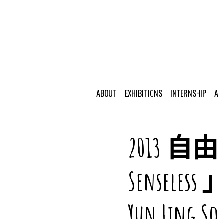
ABOUT
EXHIBITIONS
INTERNSHIP
A
2013
Sensele
Yun Ling So