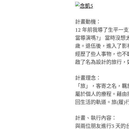
計畫動機：
12 年前我導了生平
當導演嗎?」 當時沒想
歲。退伍後，進入了影
經歷了些人事物，也不
啟了名為設計的旅行，
計畫理念：
「旅」，客寄之名，羈
屬於個人的療程。藉由
回生活的軌道。旅(履)
計畫、執行內容：
與兩位朋友進行3 天