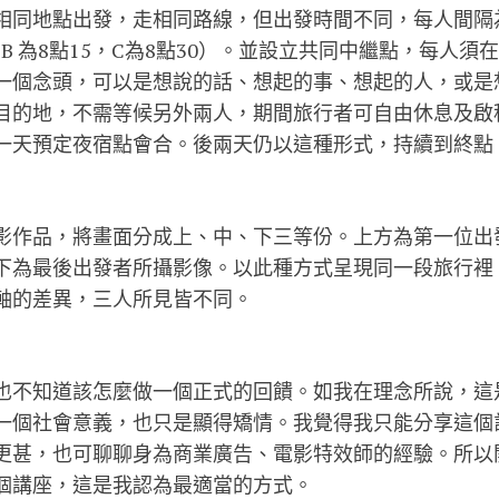
同地點出發，走相同路線，但出發時間不同，每人間隔為15 
，B 為8點15，C為8點30）。並設立共同中繼點，每人須
一個念頭，可以是想說的話、想起的事、想起的人，或是
目的地，不需等候另外兩人，期間旅行者可自由休息及啟
一天預定夜宿點會合。後兩天仍以這種形式，持續到終點
影作品，將畫面分成上、中、下三等份。上方為第一位出
下為最後出發者所攝影像。以此種方式呈現同一段旅行裡
軸的差異，三人所見皆不同。
也不知道該怎麼做一個正式的回饋。如我在理念所說，這
一個社會意義，也只是顯得矯情。我覺得我只能分享這個
更甚，也可聊聊身為商業廣告、電影特效師的經驗。所以
個講座，這是我認為最適當的方式。