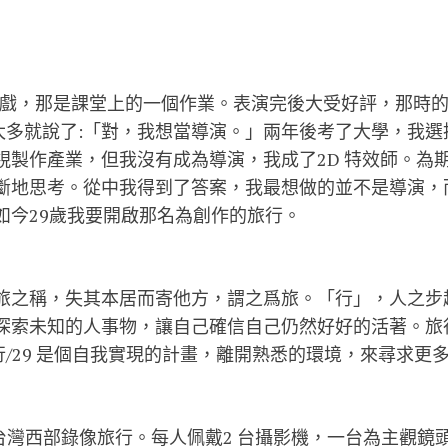
一支戲，那是課堂上的一個作業。表演完後大受好評，那時的
太多就說了:「對，我想當導演。」兩年後考了大學，我選
視製作產業，但我沒有成為導演，我成了2D 特效師。為
斷地思考。從中我得到了答案，我最想做的並不是導演，而
如今29歲我要開啟那名為創作的旅行。
旅之稱，失其本居而寄他方，謂之爲旅。「行」，人之步
探索未知的人事物，讓自己確信自己仍然好好的活著。旅
行/29 是個自我實現的計畫，離開熟悉的環境，來尋求更
的台灣西部錄像旅行。每人佩戴2 台攝影機，一台為主觀鏡