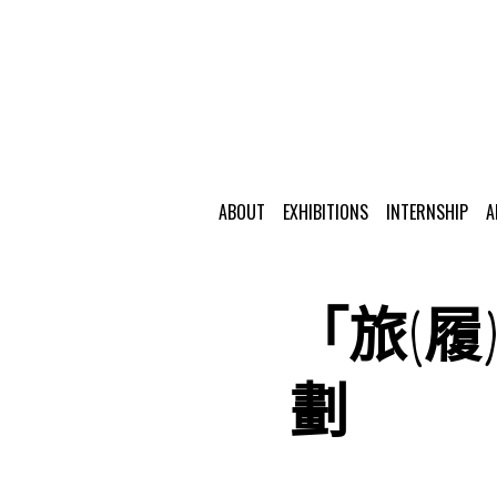
ABOUT
EXHIBITIONS
INTERNSHIP
A
「旅(履
劃