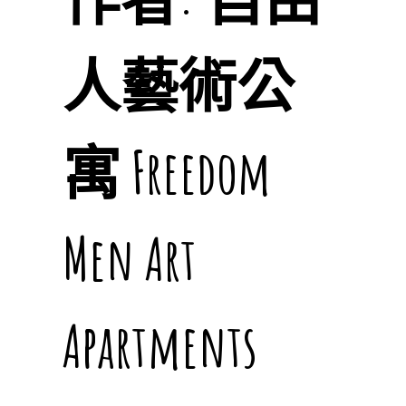
人藝術公
寓 Freedom
Men Art
Apartments