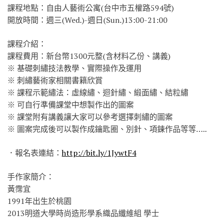
課程地點：自由人藝術公寓(台中市五權路594號)
開放時間：週三(Wed.)-週日(Sun.)13:00-21:00
課程介紹：
課程費用：新台幣1300元整(含材料乙份、講義)
※ 基礎刺繡技法教學、實際操作及運用
※ 刺繡藝術家相關書籍欣賞
※ 課程示範繡法：虛線繡、迴針繡、緞面繡、結粒繡
※ 可自行準備課堂中想製作出的圖案
※ 課堂附有講義讓大家可以參考選擇刺繡的圖案
※ 圖案完成後可以製作成鑰匙圈、別針、項鍊作品等等…..
．報名表連結：
http://bit.ly/1JywtF4
手作家簡介：
黃霈宜
1991年出生於桃園
2013明道大學時尚造形學系織品纖維組 學士