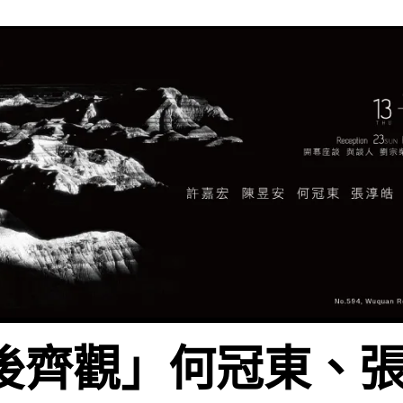
後齊觀」何冠東、